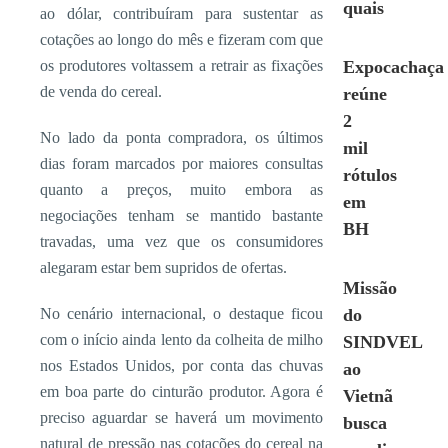
quais
ao dólar, contribuíram para sustentar as
cotações ao longo do mês e fizeram com que
os produtores voltassem a retrair as fixações
Expocachaça
de venda do cereal.
reúne
2
No lado da ponta compradora, os últimos
mil
dias foram marcados por maiores consultas
rótulos
quanto a preços, muito embora as
em
negociações tenham se mantido bastante
BH
travadas, uma vez que os consumidores
alegaram estar bem supridos de ofertas.
Missão
No cenário internacional, o destaque ficou
do
com o início ainda lento da colheita de milho
SINDVEL
nos Estados Unidos, por conta das chuvas
ao
em boa parte do cinturão produtor. Agora é
Vietnã
preciso aguardar se haverá um movimento
busca
natural de pressão nas cotações do cereal na