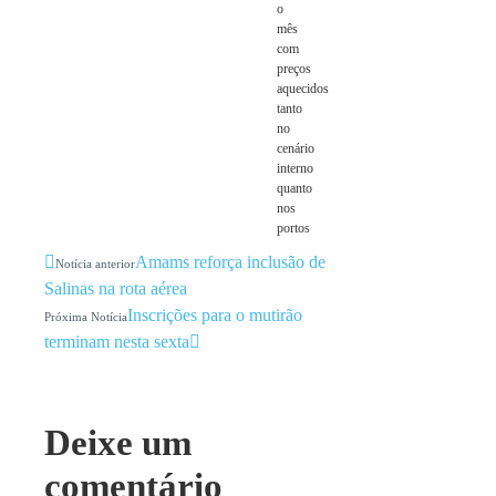
o
mês
com
preços
aquecidos
tanto
no
cenário
interno
quanto
nos
portos
Amams reforça inclusão de
Notícia anterior
Salinas na rota aérea
Inscrições para o mutirão
Próxima Notícia
terminam nesta sexta
Deixe um
comentário