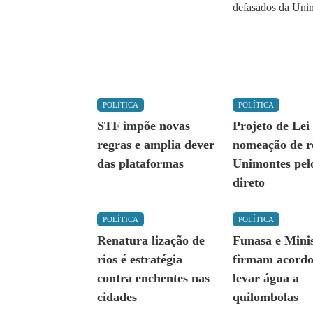
POLÍTICA
POLÍTICA
STF impõe novas
Projeto de Lei
regras e amplia dever
nomeação de r
das plataformas
Unimontes pel
direto
POLÍTICA
POLÍTICA
Renatura lização de
Funasa e Minis
rios é estratégia
firmam acordo
contra enchentes nas
levar água a
cidades
quilombolas