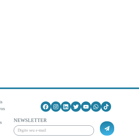
is
ros
NEWSLETTER
s