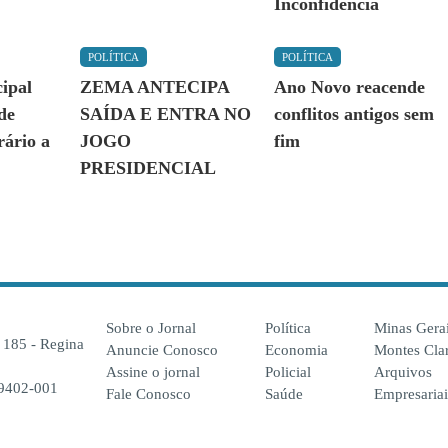
Inconfidência
POLÍTICA
POLÍTICA
ipal
ZEMA ANTECIPA
Ano Novo reacende
 de
SAÍDA E ENTRA NO
conflitos antigos sem
ário a
JOGO
fim
PRESIDENCIAL
Sobre o Jornal
Política
Minas Gera
, 185 - Regina
Anuncie Conosco
Economia
Montes Cla
Assine o jornal
Policial
Arquivos
39402-001
Fale Conosco
Saúde
Empresariai