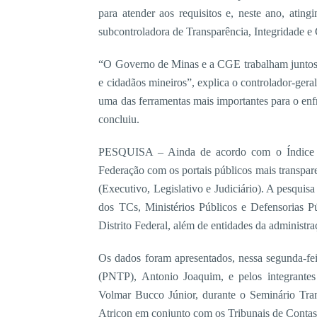
para atender aos requisitos e, neste ano, ati
subcontroladora de Transparência, Integridade e
“O Governo de Minas e a CGE trabalham juntos p
e cidadãos mineiros”, explica o controlador-ger
uma das ferramentas mais importantes para o enf
concluiu.
PESQUISA – Ainda de acordo com o Índice de
Federação com os portais públicos mais transp
(Executivo, Legislativo e Judiciário). A pesquisa
dos TCs, Ministérios Públicos e Defensorias Pú
Distrito Federal, além de entidades da administraç
Os dados foram apresentados, nessa segunda-fe
(PNTP), Antonio Joaquim, e pelos integrante
Volmar Bucco Júnior, durante o Seminário Tra
Atricon em conjunto com os Tribunais de Cont