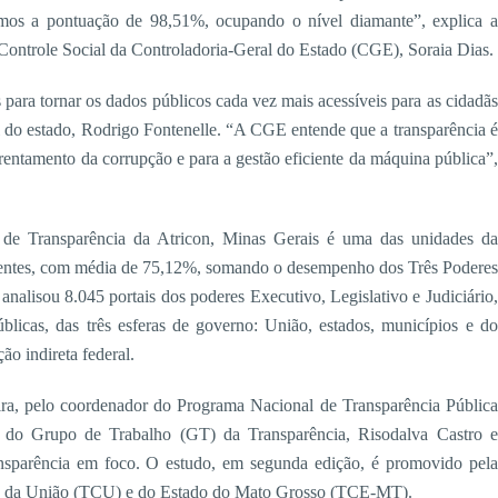
ngimos a pontuação de 98,51%, ocupando o nível diamante”, explica a
 Controle Social da Controladoria-Geral do Estado (CGE), Soraia Dias.
ara tornar os dados públicos cada vez mais acessíveis para as cidadãs
al do estado, Rodrigo Fontenelle. “A CGE entende que a transparência é
rentamento da corrupção e para a gestão eficiente da máquina pública”,
 Transparência da Atricon, Minas Gerais é uma das unidades da
arentes, com média de 75,12%, somando o desempenho dos Três Poderes
 analisou 8.045 portais dos poderes Executivo, Legislativo e Judiciário,
blicas, das três esferas de governo: União, estados, municípios e do
ão indireta federal.
ira, pelo coordenador do Programa Nacional de Transparência Pública
s do Grupo de Trabalho (GT) da Transparência, Risodalva Castro e
nsparência em foco. O estudo, em segunda edição, é promovido pela
as da União (TCU) e do Estado do Mato Grosso (TCE-MT).