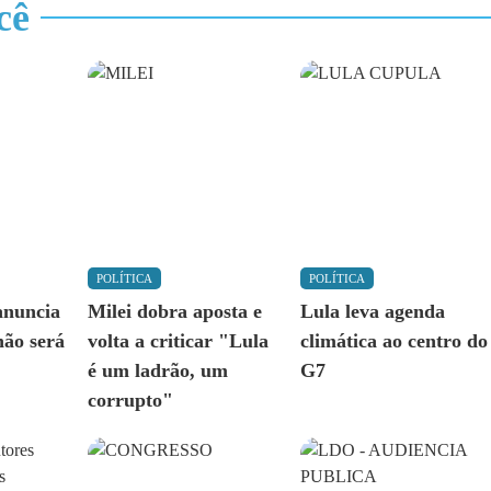
cê
POLÍTICA
POLÍTICA
anuncia
Milei dobra aposta e
Lula leva agenda
não será
volta a criticar "Lula
climática ao centro do
é um ladrão, um
G7
corrupto"