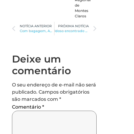
de
Montes
Claros
NOTÍCIA ANTERIOR
PRÓXIMA NOTÍCIA
Com bagagem, Autuori tenta salvar o Cruzeiro
Idoso encontrado morto com sinais de violência
Deixe um
comentário
O seu endereço de e-mail não será
publicado.
Campos obrigatórios
são marcados com
*
Comentário
*