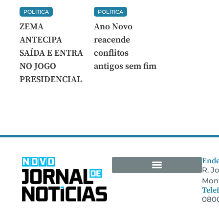
POLÍTICA
POLÍTICA
ZEMA
Ano Novo
ANTECIPA
reacende
SAÍDA E ENTRA
conflitos
NO JOGO
antigos sem fim
PRESIDENCIAL
Ende
R. J
Mont
Arquivos Empresariais
Tele
0800