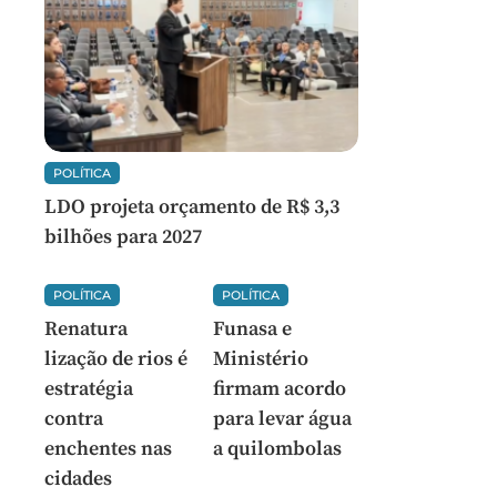
POLÍTICA
LDO projeta orçamento de R$ 3,3
bilhões para 2027
POLÍTICA
POLÍTICA
Renatura
Funasa e
lização de rios é
Ministério
estratégia
firmam acordo
contra
para levar água
enchentes nas
a quilombolas
cidades