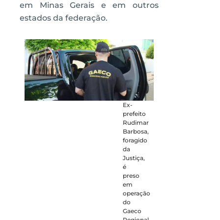
em Minas Gerais e em outros
estados da federação.
Ex-
prefeito
Rudimar
Barbosa,
foragido
da
Justiça,
é
preso
em
operação
do
Gaeco
Regional