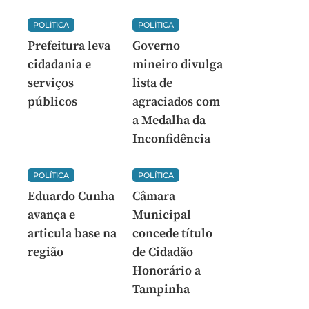
POLÍTICA
POLÍTICA
Prefeitura leva
Governo
cidadania e
mineiro divulga
serviços
lista de
públicos
agraciados com
a Medalha da
Inconfidência
POLÍTICA
POLÍTICA
Eduardo Cunha
Câmara
avança e
Municipal
articula base na
concede título
região
de Cidadão
Honorário a
Tampinha