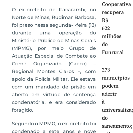
Cooperativa
O ex-prefeito de Itacarambi, no
recupera
Norte de Minas, Rudimar Barbosa,
R$
foi preso nessa segunda- -feira (13)
622
durante uma operação do
milhões
Ministério Público de Minas Gerais
do
(MPMG), por meio Grupo de
Funrural
Atuação Especial de Combate ao
Crime Organizado (Gaeco) –
273
Regional Montes Claros –, com
municípios
apoio da Polícia Militar. Ele estava
podem
com um mandado de prisão em
aderir
aberto em virtude de sentença
à
condenatória, e era considerado
universaliza
foragido.
do
Segundo o MPMG, o ex-prefeito foi
saneamento;
condenado a sete anos e nove