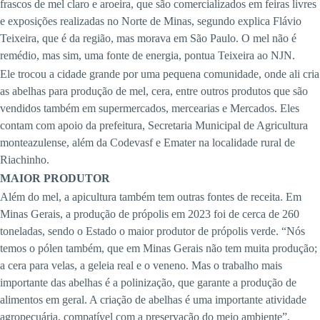
frascos de mel claro e aroeira, que são comercializados em feiras livres
e exposições realizadas no Norte de Minas, segundo explica Flávio
Teixeira, que é da região, mas morava em São Paulo. O mel não é
remédio, mas sim, uma fonte de energia, pontua Teixeira ao NJN.
Ele trocou a cidade grande por uma pequena comunidade, onde ali cria
as abelhas para produção de mel, cera, entre outros produtos que são
vendidos também em supermercados, mercearias e Mercados. Eles
contam com apoio da prefeitura, Secretaria Municipal de Agricultura
monteazulense, além da Codevasf e Emater na localidade rural de
Riachinho.
MAIOR PRODUTOR
Além do mel, a apicultura também tem outras fontes de receita. Em
Minas Gerais, a produção de própolis em 2023 foi de cerca de 260
toneladas, sendo o Estado o maior produtor de própolis verde. “Nós
temos o pólen também, que em Minas Gerais não tem muita produção;
a cera para velas, a geleia real e o veneno. Mas o trabalho mais
importante das abelhas é a polinização, que garante a produção de
alimentos em geral. A criação de abelhas é uma importante atividade
agropecuária, compatível com a preservação do meio ambiente”,