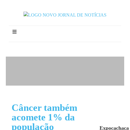
Câncer também
acomete 1% da
população
Expocachaça