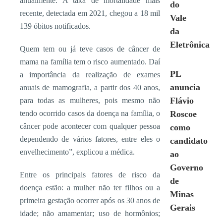
anualmente. A taxa de mortalidade mais
do
recente, detectada em 2021, chegou a 18 mil
Vale
139 óbitos notificados.
da
Eletrônica
Quem tem ou já teve casos de câncer de
mama na família tem o risco aumentado. Daí
PL
a importância da realização de exames
anuncia
anuais de mamografia, a partir dos 40 anos,
Flávio
para todas as mulheres, pois mesmo não
tendo ocorrido casos da doença na família, o
Roscoe
câncer pode acontecer com qualquer pessoa
como
dependendo de vários fatores, entre eles o
candidato
envelhecimento”, explicou a médica.
ao
Governo
Entre os principais fatores de risco da
de
doença estão: a mulher não ter filhos ou a
Minas
primeira gestação ocorrer após os 30 anos de
Gerais
idade; não amamentar; uso de hormônios;