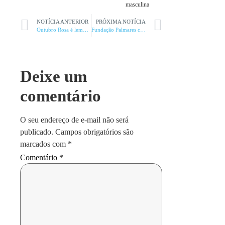
masculina
NOTÍCIA ANTERIOR
PRÓXIMA NOTÍCIA
Outubro Rosa é lembra dona SRS de Montes Claros
Fundação Palmares certifica comunidade quilombola
Deixe um
comentário
O seu endereço de e-mail não será
publicado.
Campos obrigatórios são
marcados com
*
Comentário
*