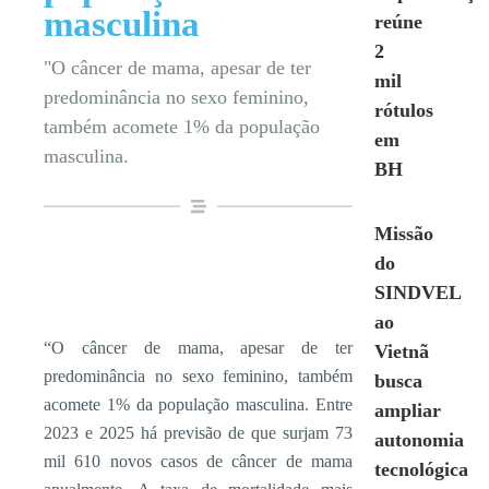
masculina
reúne
2
"O câncer de mama, apesar de ter
mil
predominância no sexo feminino,
rótulos
também acomete 1% da população
em
masculina.
BH
Missão
do
SINDVEL
ao
“O câncer de mama, apesar de ter
Vietnã
predominância no sexo feminino, também
busca
acomete 1% da população masculina. Entre
ampliar
2023 e 2025 há previsão de que surjam 73
autonomia
mil 610 novos casos de câncer de mama
tecnológica