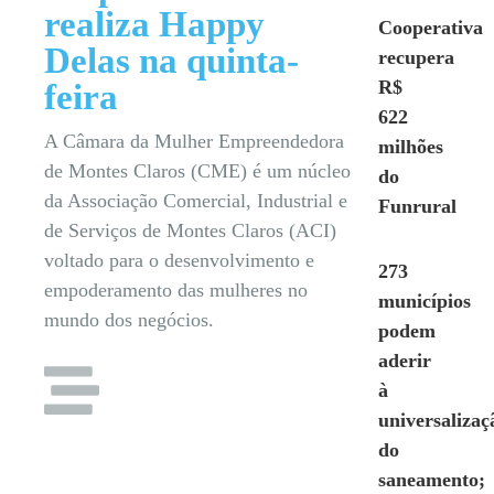
realiza Happy
Cooperativa
Delas na quinta-
recupera
R$
feira
622
A Câmara da Mulher Empreendedora
milhões
de Montes Claros (CME) é um núcleo
do
da Associação Comercial, Industrial e
Funrural
de Serviços de Montes Claros (ACI)
voltado para o desenvolvimento e
273
empoderamento das mulheres no
municípios
mundo dos negócios.
podem
aderir
à
universalizaç
do
saneamento;