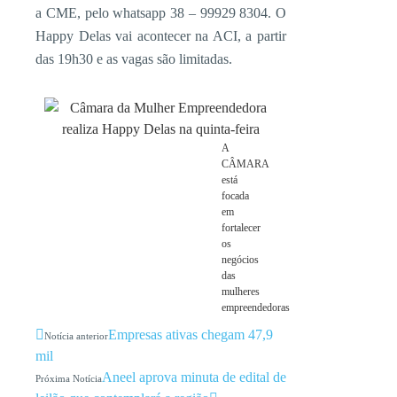
a CME, pelo whatsapp 38 – 99929 8304. O
Happy Delas vai acontecer na ACI, a partir
das 19h30 e as vagas são limitadas.
A
CÂMARA
está
focada
em
fortalecer
os
negócios
das
mulheres
empreendedoras
Empresas ativas chegam 47,9
Notícia anterior
mil
Aneel aprova minuta de edital de
Próxima Notícia