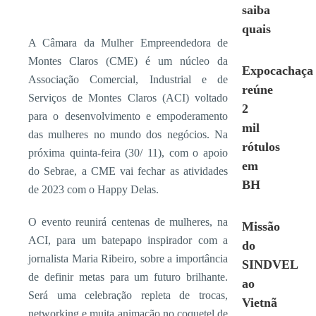
saiba
quais
A Câmara da Mulher Empreendedora de
Montes Claros (CME) é um núcleo da
Expocachaça
Associação Comercial, Industrial e de
reúne
Serviços de Montes Claros (ACI) voltado
2
para o desenvolvimento e empoderamento
mil
das mulheres no mundo dos negócios. Na
rótulos
próxima quinta-feira (30/ 11), com o apoio
em
do Sebrae, a CME vai fechar as atividades
BH
de 2023 com o Happy Delas.
O evento reunirá centenas de mulheres, na
Missão
ACI, para um batepapo inspirador com a
do
jornalista Maria Ribeiro, sobre a importância
SINDVEL
de definir metas para um futuro brilhante.
ao
Será uma celebração repleta de trocas,
Vietnã
networking e muita animação no coquetel de