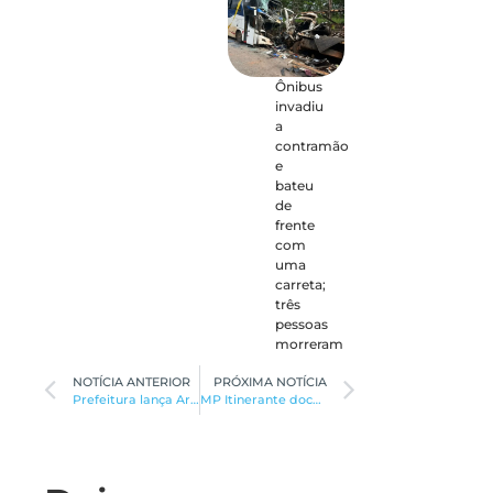
Ônibus
invadiu
a
contramão
e
bateu
de
frente
com
uma
carreta;
três
pessoas
morreram
NOTÍCIA ANTERIOR
PRÓXIMA NOTÍCIA
Prefeitura lança Areazul Digital em Montes Claros
MP Itinerante documenta história de idoso na região