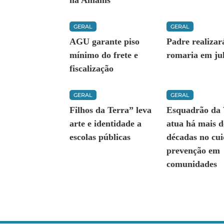
na Amams
GERAL
GERAL
AGU garante piso
Padre realizar
mínimo do frete e
romaria em ju
fiscalização
GERAL
GERAL
Filhos da Terra” leva
Esquadrão da 
arte e identidade a
atua há mais d
escolas públicas
décadas no cu
prevenção em
comunidades