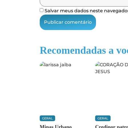
Salvar meus dados neste navegador
Recomendadas a vo
GERAL
GERAL
Minas Urbano
Credinor patr