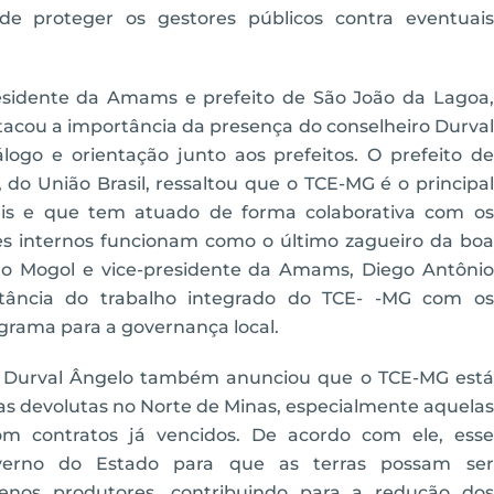
 de proteger os gestores públicos contra eventuais
esidente da Amams e prefeito de São João da Lagoa,
tacou a importância da presença do conselheiro Durval
logo e orientação junto aos prefeitos. O prefeito de
do União Brasil, ressaltou que o TCE-MG é o principal
rais e que tem atuado de forma colaborativa com os
les internos funcionam como o último zagueiro da boa
rão Mogol e vice-presidente da Amams, Diego Antônio
tância do trabalho integrado do TCE- -MG com os
ograma para a governança local.
ro Durval Ângelo também anunciou que o TCE-MG está
as devolutas no Norte de Minas, especialmente aquelas
m contratos já vencidos. De acordo com ele, esse
verno do Estado para que as terras possam ser
enos produtores, contribuindo para a redução dos