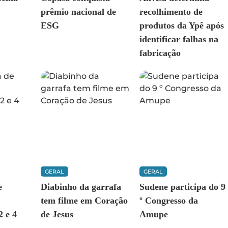
prêmio nacional de
recolhimento de
ESG
produtos da Ypê após
identificar falhas na
fabricação
GERAL
GERAL
e
Diabinho da garrafa
Sudene participa do 9
tem filme em Coração
º Congresso da
2 e 4
de Jesus
Amupe