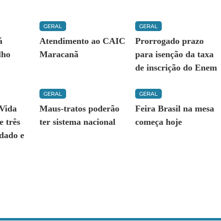
GERAL
GERAL
á
Atendimento ao CAIC
Prorrogado prazo
lho
Maracanã
para isenção da taxa
de inscrição do Enem
GERAL
GERAL
Vida
Maus-tratos poderão
Feira Brasil na mesa
e três
ter sistema nacional
começa hoje
idado e