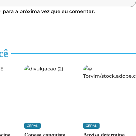
 para a próxima vez que eu comentar.
cê
GERAL
GERAL
ocina
Copasa conquista
Anvisa determina