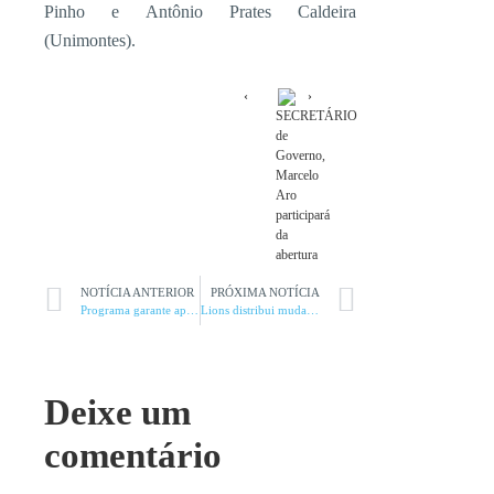
Pinho e Antônio Prates Caldeira
(Unimontes).
SECRETÁRIO
de
Governo,
Marcelo
Aro
participará
da
abertura
NOTÍCIA ANTERIOR
PRÓXIMA NOTÍCIA
Programa garante apoio a os produtores rurais
Lions distribui mudas e pede reflexão sobre desmatamento na região
Deixe um
comentário