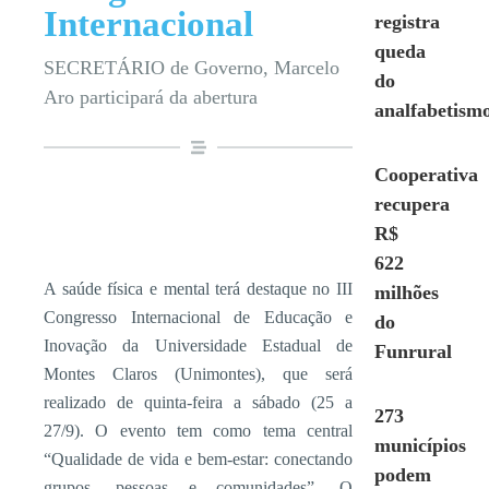
Internacional
registra
queda
SECRETÁRIO de Governo, Marcelo
do
Aro participará da abertura
analfabetism
Cooperativa
recupera
R$
622
A saúde física e mental terá destaque no III
milhões
Congresso Internacional de Educação e
do
Inovação da Universidade Estadual de
Funrural
Montes Claros (Unimontes), que será
realizado de quinta-feira a sábado (25 a
273
27/9). O evento tem como tema central
municípios
“Qualidade de vida e bem-estar: conectando
podem
grupos, pessoas e comunidades”. O