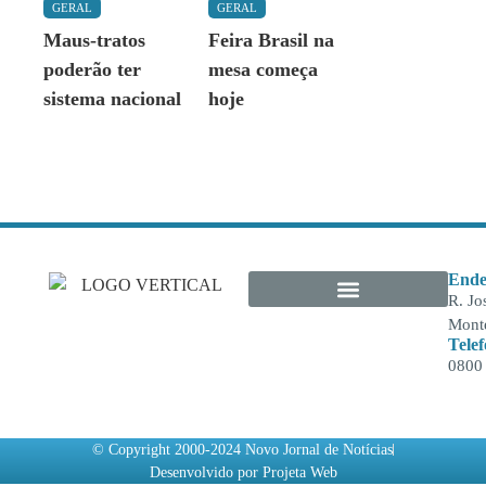
GERAL
GERAL
Maus-tratos
Feira Brasil na
poderão ter
mesa começa
sistema nacional
hoje
Ende
R. Jo
Monte
Tele
0800
© Copyright 2000-2024 Novo Jornal de Notícias
Desenvolvido por Projeta Web