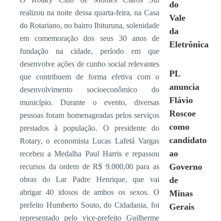
do
realizou na noite dessa quarta-feira, na Casa
Vale
do Rotariano, no bairro Ibituruna, solenidade
da
em comemoração dos seus 30 anos de
Eletrônica
fundação na cidade, período em que
desenvolve ações de cunho social relevantes
PL
que contribuem de forma efetiva com o
anuncia
desenvolvimento socioeconômico do
Flávio
município. Durante o evento, diversas
Roscoe
pessoas foram homenageadas pelos serviços
como
prestados à população. O presidente do
candidato
Rotary, o economista Lucas Lafetá Vargas
ao
recebeu a Medalha Paul Harris e repassou
Governo
recursos da ordem de R$ 9.000,00 para as
obras do Lar Padre Henrique, que vai
de
abrigar 40 idosos de ambos os sexos. O
Minas
prefeito Humberto Souto, do Cidadania, foi
Gerais
representado pelo vice-prefeito Guilherme