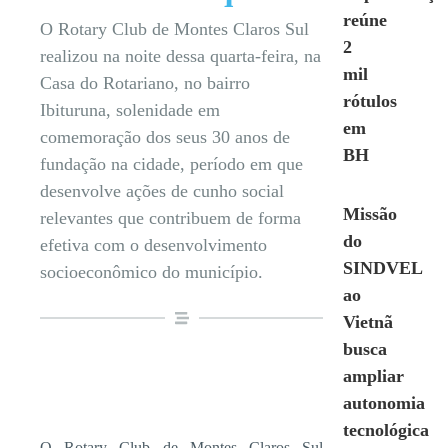
reúne
O Rotary Club de Montes Claros Sul
2
realizou na noite dessa quarta-feira, na
mil
Casa do Rotariano, no bairro
rótulos
Ibituruna, solenidade em
em
comemoração dos seus 30 anos de
BH
fundação na cidade, período em que
desenvolve ações de cunho social
Missão
relevantes que contribuem de forma
do
efetiva com o desenvolvimento
SINDVEL
socioeconômico do município.
ao
Vietnã
busca
ampliar
autonomia
tecnológica
O Rotary Club de Montes Claros Sul