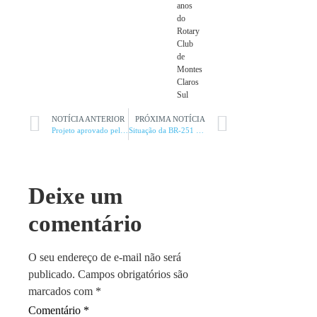
anos
do
Rotary
Club
de
Montes
Claros
Sul
NOTÍCIA ANTERIOR
PRÓXIMA NOTÍCIA
Projeto aprovado pelo Senado vai novamente para a Câmara Federal
Situação da BR-251 pauta mobilização
Deixe um
comentário
O seu endereço de e-mail não será
publicado.
Campos obrigatórios são
marcados com
*
Comentário
*