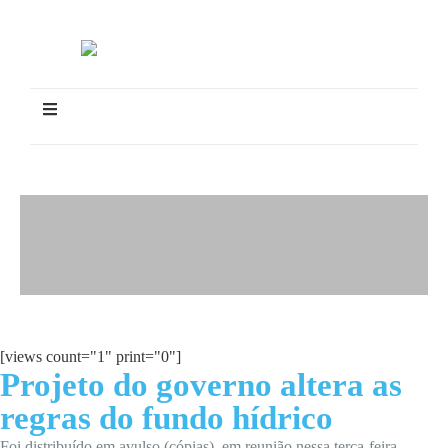
[views count="1" print="0"]
Projeto do governo altera as
regras do fundo hídrico
Foi distribuído em avulso (cópias), em reunião nessa terça-feira,