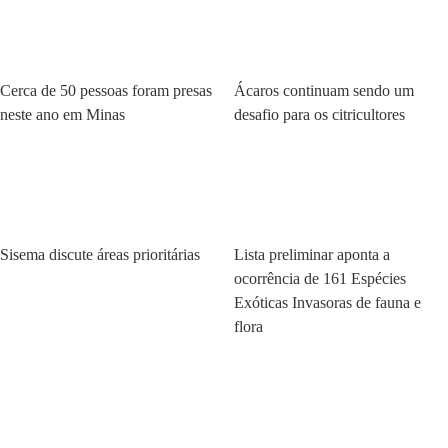
Ambiente
Ambiente
Cerca de 50 pessoas foram presas
Ácaros continuam sendo um
neste ano em Minas
desafio para os citricultores
Ambiente
Ambiente
Sisema discute áreas prioritárias
Lista preliminar aponta a
ocorrência de 161 Espécies
Exóticas Invasoras de fauna e
flora
Ambiente
Ambiente