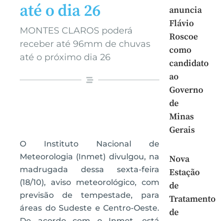
até o dia 26
anuncia
Flávio
MONTES CLAROS poderá
Roscoe
receber até 96mm de chuvas
como
até o próximo dia 26
candidato
ao
Governo
de
Minas
Gerais
O Instituto Nacional de
Meteorologia (Inmet) divulgou, na
Nova
madrugada dessa sexta-feira
Estação
(18/10), aviso meteorológico, com
de
previsão de tempestade, para
Tratamento
áreas do Sudeste e Centro-Oeste.
de
De acordo com o Inmet, está