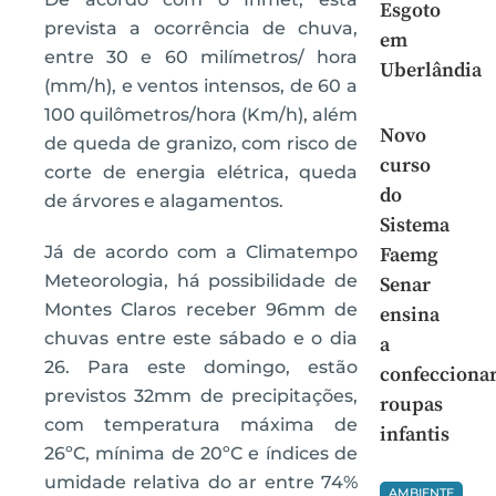
Esgoto
prevista a ocorrência de chuva,
em
entre 30 e 60 milímetros/ hora
Uberlândia
(mm/h), e ventos intensos, de 60 a
100 quilômetros/hora (Km/h), além
Novo
de queda de granizo, com risco de
curso
corte de energia elétrica, queda
do
de árvores e alagamentos.
Sistema
Já de acordo com a Climatempo
Faemg
Meteorologia, há possibilidade de
Senar
Montes Claros receber 96mm de
ensina
chuvas entre este sábado e o dia
a
26. Para este domingo, estão
confecciona
previstos 32mm de precipitações,
roupas
com temperatura máxima de
infantis
26ºC, mínima de 20ºC e índices de
umidade relativa do ar entre 74%
AMBIENTE