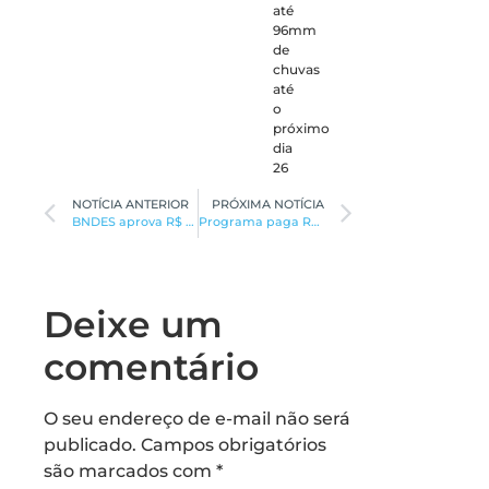
até
96mm
de
chuvas
até
o
próximo
dia
26
NOTÍCIA ANTERIOR
PRÓXIMA NOTÍCIA
BNDES aprova R$ 258 mi para projeto
Programa paga R$ 18,4 mi a 27,9 famílias
Deixe um
comentário
O seu endereço de e-mail não será
publicado.
Campos obrigatórios
são marcados com
*