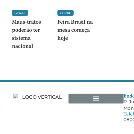
GERAL
GERAL
Maus-tratos
Feira Brasil na
poderão ter
mesa começa
sistema
hoje
nacional
Ende
R. J
Mont
Arquivos Empresariais
Tele
0800