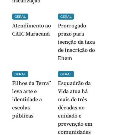
fiscalização
GERAL
GERAL
Atendimento ao
Prorrogado
CAIC Maracanã
prazo para
isenção da taxa
de inscrição do
Enem
GERAL
GERAL
Filhos da Terra”
Esquadrão da
leva arte e
Vida atua há
identidade a
mais de três
escolas
décadas no
públicas
cuidado e
prevenção em
comunidades