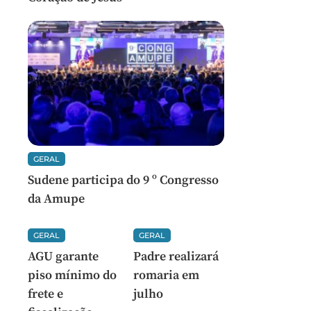
GERAL
Sudene participa do 9 º Congresso
da Amupe
GERAL
GERAL
AGU garante
Padre realizará
piso mínimo do
romaria em
frete e
julho