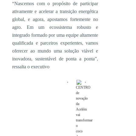
“Nascemos com o propósito de participar
ativamente e acelerar a transição energética
global, e agora, apostamos fortemente no
agro. Em um ecossistema robusto e
integrado formado por uma equipe altamente
qualificada e parceiros experientes, vamos
oferecer ao mundo uma solução viável e
inovadora, sustentável de ponta a ponta”,
ressalta o executivo
CENTRO
de
novação
da
Acelém
vai
transformar
o
coco