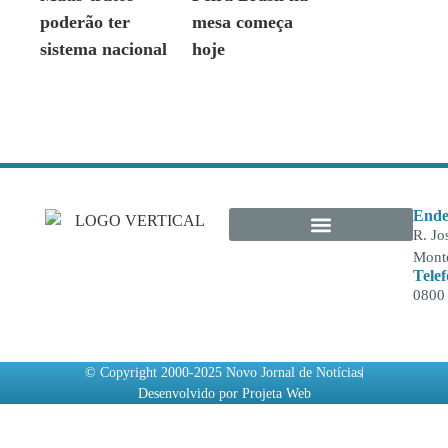
poderão ter
mesa começa
sistema nacional
hoje
Ende
R. Jo
Monte
Tele
0800
© Copyright 2000-2025 Novo Jornal de Notícias
Desenvolvido por Projeta Web