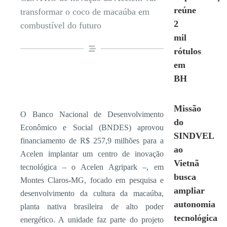
reúne
transformar o coco de macaúba em
2
combustível do futuro
mil
rótulos
em
BH
Missão
O Banco Nacional de Desenvolvimento
do
Econômico e Social (BNDES) aprovou
SINDVEL
financiamento de R$ 257,9 milhões para a
ao
Acelen implantar um centro de inovação
Vietnã
tecnológica – o Acelen Agripark –, em
busca
Montes Claros-MG, focado em pesquisa e
ampliar
desenvolvimento da cultura da macaúba,
autonomia
planta nativa brasileira de alto poder
tecnológica
energético. A unidade faz parte do projeto