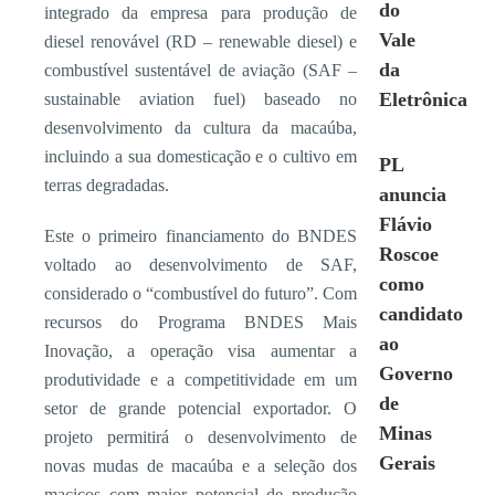
do
integrado da empresa para produção de
Vale
diesel renovável (RD – renewable diesel) e
da
combustível sustentável de aviação (SAF –
Eletrônica
sustainable aviation fuel) baseado no
desenvolvimento da cultura da macaúba,
incluindo a sua domesticação e o cultivo em
PL
terras degradadas.
anuncia
Flávio
Este o primeiro financiamento do BNDES
Roscoe
voltado ao desenvolvimento de SAF,
como
considerado o “combustível do futuro”. Com
candidato
recursos do Programa BNDES Mais
ao
Inovação, a operação visa aumentar a
Governo
produtividade e a competitividade em um
de
setor de grande potencial exportador. O
Minas
projeto permitirá o desenvolvimento de
Gerais
novas mudas de macaúba e a seleção dos
maciços com maior potencial de produção