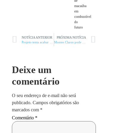
de
macaúba
em
combustível
do
futuro
NOTÍCIA ANTERIOR
PRÓXIMA NOTÍCIA
Projeto tenta acabar com fila de espera do Bolsa Família
Montes Claros pode receber 96mm de chuvas até o dia 26
Deixe um
comentário
O seu endereço de e-mail não será
publicado.
Campos obrigatórios são
marcados com
*
Comentário
*