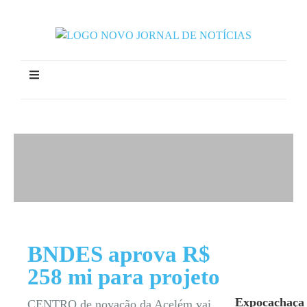
BNDES aprova R$
258 mi para projeto
Expocachaça
CENTRO de novação da Acelém vai