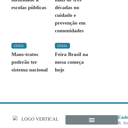
escolas públicas
décadas no
cuidado e
prevenção em
comunidades
GERAL
GERAL
Maus-tratos
Feira Brasil na
poderão ter
mesa começa
sistema nacional
hoje
Ende
R. Jo