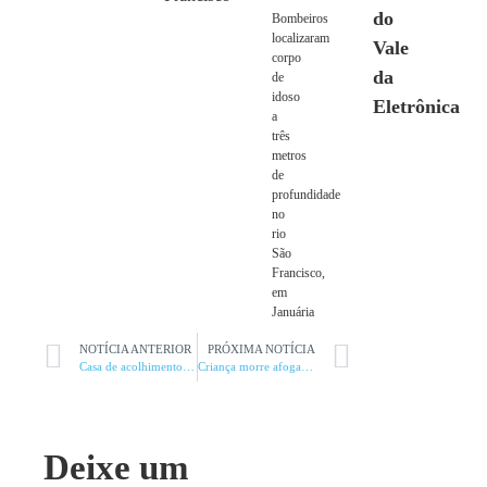
do
Bombeiros
localizaram
Vale
corpo
da
de
idoso
Eletrônica
a
três
metros
de
profundidade
no
rio
São
Francisco,
em
Januária
NOTÍCIA ANTERIOR
PRÓXIMA NOTÍCIA
Casa de acolhimento à pacientes é furtada
Criança morre afogada dentro de fossa após cair de caixa d’água
Deixe um