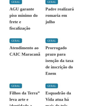
GERAL
GERAL
AGU garante
Padre realizará
piso mínimo do
romaria em
frete e
julho
fiscalização
GERAL
GERAL
Atendimento ao
Prorrogado
CAIC Maracanã
prazo para
isenção da taxa
de inscrição do
Enem
GERAL
GERAL
Filhos da Terra”
Esquadrão da
leva arte e
Vida atua há
identidade a
mais de três