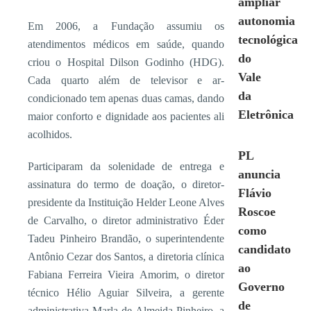
ampliar
autonomia
Em 2006, a Fundação assumiu os
tecnológica
atendimentos médicos em saúde, quando
do
criou o Hospital Dilson Godinho (HDG).
Vale
Cada quarto além de televisor e ar-
da
condicionado tem apenas duas camas, dando
Eletrônica
maior conforto e dignidade aos pacientes ali
acolhidos.
PL
Participaram da solenidade de entrega e
anuncia
assinatura do termo de doação, o diretor-
Flávio
presidente da Instituição Helder Leone Alves
Roscoe
de Carvalho, o diretor administrativo Éder
como
Tadeu Pinheiro Brandão, o superintendente
candidato
Antônio Cezar dos Santos, a diretoria clínica
ao
Fabiana Ferreira Vieira Amorim, o diretor
Governo
técnico Hélio Aguiar Silveira, a gerente
de
administrativa Marla de Almeida Pinheiro, a