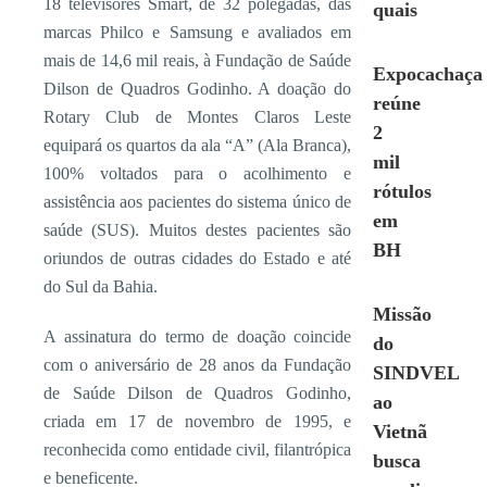
18 televisores Smart, de 32 polegadas, das
quais
marcas Philco e Samsung e avaliados em
mais de 14,6 mil reais, à Fundação de Saúde
Expocachaça
Dilson de Quadros Godinho. A doação do
reúne
Rotary Club de Montes Claros Leste
2
equipará os quartos da ala “A” (Ala Branca),
mil
100% voltados para o acolhimento e
rótulos
assistência aos pacientes do sistema único de
em
saúde (SUS). Muitos destes pacientes são
BH
oriundos de outras cidades do Estado e até
do Sul da Bahia.
Missão
A assinatura do termo de doação coincide
do
com o aniversário de 28 anos da Fundação
SINDVEL
de Saúde Dilson de Quadros Godinho,
ao
criada em 17 de novembro de 1995, e
Vietnã
reconhecida como entidade civil, filantrópica
busca
e beneficente.