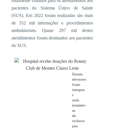
totalmente voltados para os atendimentos aos
pacientes do Sistema Único de Saúde
(SUS). Em 2022 foram realizadas são mais
de 352 mil internações e procedimentos
ambulatoriais. Quase 297 mil destes
atendimentos foram destinados aos pacientes
do SUS.
Dezoito
televisores
foram
entregues
e
serão
instalados
na
ala
exclusiva
para