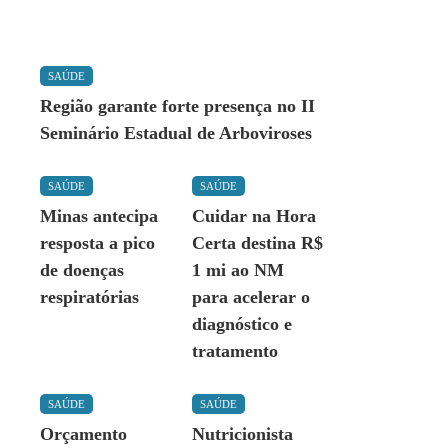
SAÚDE
Região garante forte presença no II
Seminário Estadual de Arboviroses
SAÚDE
SAÚDE
Minas antecipa
Cuidar na Hora
resposta a pico
Certa destina R$
de doenças
1 mi ao NM
respiratórias
para acelerar o
diagnóstico e
tratamento
SAÚDE
SAÚDE
Orçamento
Nutricionista