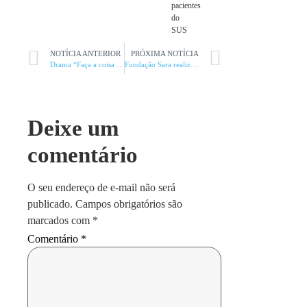
pacientes
do
SUS
NOTÍCIA ANTERIOR
PRÓXIMA NOTÍCIA
Drama “Faça a coisa certa” encerra as sessões do Cinema Comentado
Fundação Sara realiza Festa dos Curados na cidade nesta quarta
Deixe um
comentário
O seu endereço de e-mail não será
publicado.
Campos obrigatórios são
marcados com
*
Comentário
*