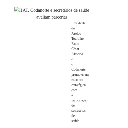
Presidente
do
Aroldo
Tourinho,
Paulo
César
Almeida
e
o
Codanorte
promoveram
encontro
estratégico
com
a
participação
de
secretários
de
saúde