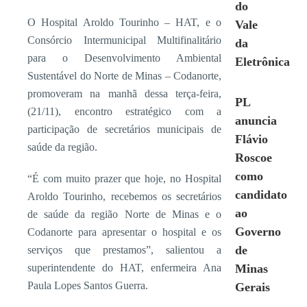
do
O Hospital Aroldo Tourinho – HAT, e o
Vale
Consórcio Intermunicipal Multifinalitário
da
para o Desenvolvimento Ambiental
Eletrônica
Sustentável do Norte de Minas – Codanorte,
promoveram na manhã dessa terça-feira,
PL
(21/11), encontro estratégico com a
anuncia
participação de secretários municipais de
Flávio
saúde da região.
Roscoe
como
“É com muito prazer que hoje, no Hospital
candidato
Aroldo Tourinho, recebemos os secretários
ao
de saúde da região Norte de Minas e o
Governo
Codanorte para apresentar o hospital e os
de
serviços que prestamos”, salientou a
superintendente do HAT, enfermeira Ana
Minas
Paula Lopes Santos Guerra.
Gerais