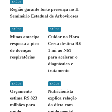
SAÚDE
Região garante forte presença no II
Seminário Estadual de Arboviroses
SAÚDE
SAÚDE
Minas antecipa
Cuidar na Hora
resposta a pico
Certa destina R$
de doenças
1 mi ao NM
respiratórias
para acelerar o
diagnóstico e
tratamento
SAÚDE
SAÚDE
Orçamento
Nutricionista
estima R$ 823
explica relação
milhões para
da dieta com
saúde
saúde mental