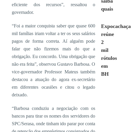
saiba
eficiente dos recursos”, ressaltou o
quais
governador.
“Foi a maior conquista saber que quase 600
Expocachaça
mil famílias iriam voltar a ter os seus salários
reúne
pagos de forma correta. Aí alguém pode
2
falar que não fizemos mais do que a
mil
obrigação. Eu concordo. Uma obrigação que
rótulos
não era feita”, observou Gustavo Barbosa. O
em
vice-governador Professor Mateus também
BH
destacou a atuação do agora ex-secretário
em diferentes ocasiões e citou o legado
deixado.
“Barbosa conduziu a negociação com os
bancos para tirar os nomes dos servidores do
SPC/Serasa, onde tinham ido parar por conta
de retenção dos empréstimos consignados do