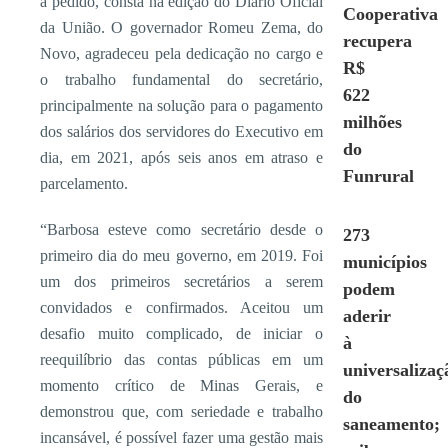
a pedido, consta na edição do Diário Oficial
Cooperativa
da União. O governador Romeu Zema, do
recupera
Novo, agradeceu pela dedicação no cargo e
R$
o trabalho fundamental do secretário,
622
principalmente na solução para o pagamento
milhões
dos salários dos servidores do Executivo em
do
dia, em 2021, após seis anos em atraso e
Funrural
parcelamento.
“Barbosa esteve como secretário desde o
273
primeiro dia do meu governo, em 2019. Foi
municípios
um dos primeiros secretários a serem
podem
convidados e confirmados. Aceitou um
aderir
desafio muito complicado, de iniciar o
à
reequilíbrio das contas públicas em um
universalizaç
momento crítico de Minas Gerais, e
do
demonstrou que, com seriedade e trabalho
saneamento;
incansável, é possível fazer uma gestão mais