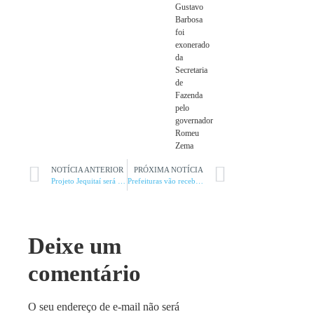
Gustavo
Barbosa
foi
exonerado
da
Secretaria
de
Fazenda
pelo
governador
Romeu
Zema
NOTÍCIA ANTERIOR
PRÓXIMA NOTÍCIA
Projeto Jequitaí será licitado na Bolsa de Valores
Prefeituras vão receber capacitação com foco em projetos sustentáveis
Deixe um
comentário
O seu endereço de e-mail não será