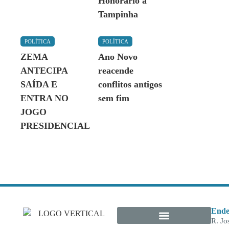
Honorário a
Tampinha
POLÍTICA
POLÍTICA
ZEMA
Ano Novo
ANTECIPA
reacende
SAÍDA E
conflitos antigos
ENTRA NO
sem fim
JOGO
PRESIDENCIAL
Ende
R. Jo