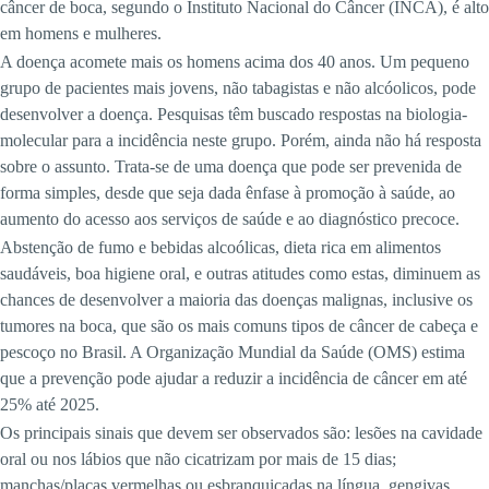
câncer de boca, segundo o Instituto Nacional do Câncer (INCA), é alto
em homens e mulheres.
A doença acomete mais os homens acima dos 40 anos. Um pequeno
grupo de pacientes mais jovens, não tabagistas e não alcóolicos, pode
desenvolver a doença. Pesquisas têm buscado respostas na biologia-
molecular para a incidência neste grupo. Porém, ainda não há resposta
sobre o assunto. Trata-se de uma doença que pode ser prevenida de
forma simples, desde que seja dada ênfase à promoção à saúde, ao
aumento do acesso aos serviços de saúde e ao diagnóstico precoce.
Abstenção de fumo e bebidas alcoólicas, dieta rica em alimentos
saudáveis, boa higiene oral, e outras atitudes como estas, diminuem as
chances de desenvolver a maioria das doenças malignas, inclusive os
tumores na boca, que são os mais comuns tipos de câncer de cabeça e
pescoço no Brasil. A Organização Mundial da Saúde (OMS) estima
que a prevenção pode ajudar a reduzir a incidência de câncer em até
25% até 2025.
Os principais sinais que devem ser observados são: lesões na cavidade
oral ou nos lábios que não cicatrizam por mais de 15 dias;
manchas/placas vermelhas ou esbranquiçadas na língua, gengivas,