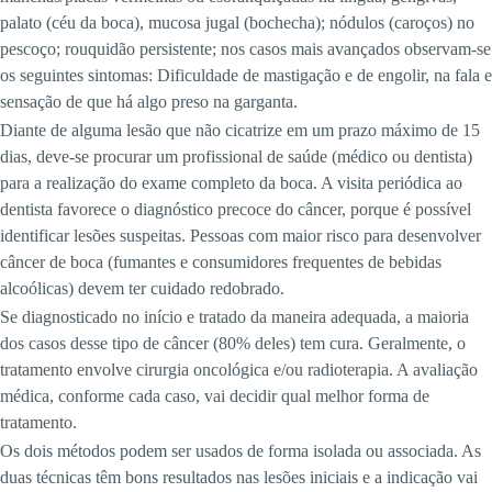
palato (céu da boca), mucosa jugal (bochecha); nódulos (caroços) no
pescoço; rouquidão persistente; nos casos mais avançados observam-se
os seguintes sintomas: Dificuldade de mastigação e de engolir, na fala e
sensação de que há algo preso na garganta.
Diante de alguma lesão que não cicatrize em um prazo máximo de 15
dias, deve-se procurar um profissional de saúde (médico ou dentista)
para a realização do exame completo da boca. A visita periódica ao
dentista favorece o diagnóstico precoce do câncer, porque é possível
identificar lesões suspeitas. Pessoas com maior risco para desenvolver
câncer de boca (fumantes e consumidores frequentes de bebidas
alcoólicas) devem ter cuidado redobrado.
Se diagnosticado no início e tratado da maneira adequada, a maioria
dos casos desse tipo de câncer (80% deles) tem cura. Geralmente, o
tratamento envolve cirurgia oncológica e/ou radioterapia. A avaliação
médica, conforme cada caso, vai decidir qual melhor forma de
tratamento.
Os dois métodos podem ser usados de forma isolada ou associada. As
duas técnicas têm bons resultados nas lesões iniciais e a indicação vai