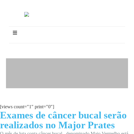
[views count="1" print="0"]
Exames de câncer bucal serão
realizados no Major Prates
O mês de luta conta câncer bucal - denominado Maio Vermelho está