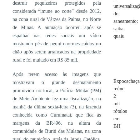
destruir pequizeiros protegidos pela
universalizaç
considerada “imune ao corte” desde 2012,
do
na zona rural de Várzea da Palma, no Norte
saneamento;
de Minas. A autuação ocorreu após se
saiba
espalhar nas redes sociais um vídeo
quais
mostrando pés de pequi enormes caídos no
chão após serem arrancados na propriedade
rural e foi multado em R$ 85 mil.
Após terem acesso às imagens que
Expocachaça
mostravam o grande desmatamento
reúne
promovido no local, a Polícia Militar (PM)
2
de Meio Ambiente fez uma fiscalização, na
mil
manhã da última sexta-feira (3), na fazenda
rótulos
conhecida como Curumataí, que fica às
em
margens da BR496, na altura da
BH
comunidade de Buriti das Mulatas, na zona
rural do município, atrás da Igreja Católica,