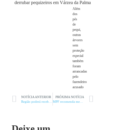
Além
dos
pés
de
pequi,
outras
árvores
sem
proteção
especial
também
foram
arrancadas
pelo
fazendeiro
acusado
NOTÍCIA ANTERIOR
PRÓXIMA NOTÍCIA
Região poderá receber centros de tratamento para queimados
MPF recomenda medidas em favor das comunidades tradicionais
Deixe um