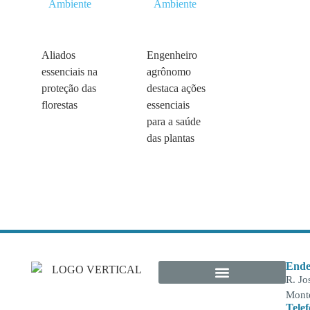
Ambiente
Ambiente
Aliados
Engenheiro
essenciais na
agrônomo
proteção das
destaca ações
florestas
essenciais
para a saúde
das plantas
Ende
R. Jo
Monte
Tele