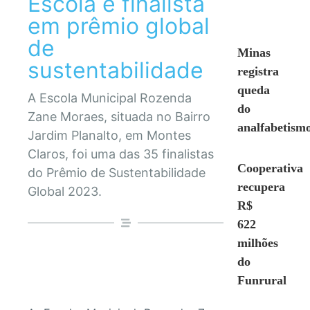
Escola é finalista
em prêmio global
de
Minas
sustentabilidade
registra
queda
A Escola Municipal Rozenda
do
Zane Moraes, situada no Bairro
analfabetism
Jardim Planalto, em Montes
Claros, foi uma das 35 finalistas
Cooperativa
do Prêmio de Sustentabilidade
recupera
Global 2023.
R$
622
milhões
do
Funrural