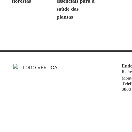
florestas
essenciais para a
saúde das
plantas
Ende
R. Jo
Monte
Tele
0800
© Copyright 2000-2023 Novo Jornal de Notícias
Desenvolvido por Projeta Web