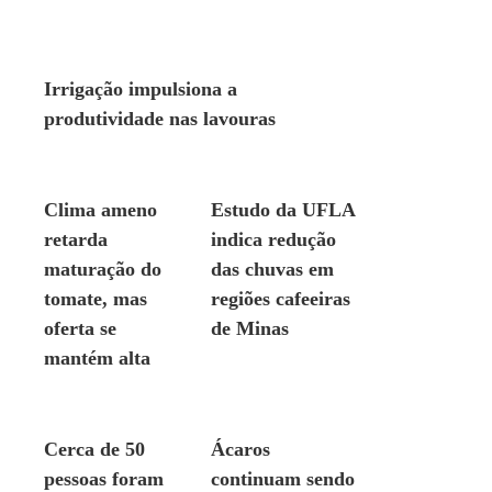
AMBIENTE
Irrigação impulsiona a
produtividade nas lavouras
AMBIENTE
AMBIENTE
Clima ameno
Estudo da UFLA
retarda
indica redução
maturação do
das chuvas em
tomate, mas
regiões cafeeiras
oferta se
de Minas
mantém alta
AMBIENTE
AMBIENTE
Cerca de 50
Ácaros
pessoas foram
continuam sendo