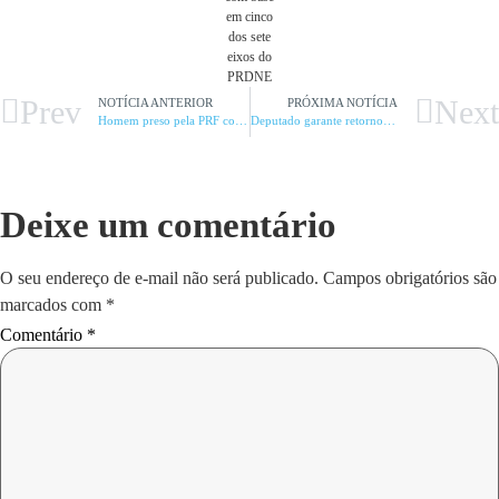
em cinco
dos sete
eixos do
PRDNE
Prev
Next
NOTÍCIA ANTERIOR
PRÓXIMA NOTÍCIA
Homem preso pela PRF com veículo roubado em SP
Deputado garante retorno da Superintendência da CEF
Deixe um comentário
O seu endereço de e-mail não será publicado.
Campos obrigatórios são
marcados com
*
Comentário
*