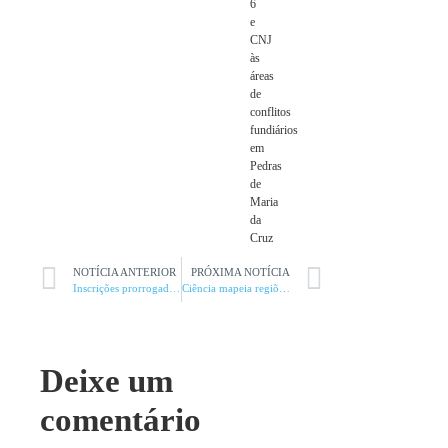
6
e
CNJ
às
áreas
de
conflitos
fundiários
em
Pedras
de
Maria
da
Cruz
NOTÍCIA ANTERIOR
PRÓXIMA NOTÍCIA
Inscrições prorrogadas até segunda
Ciência mapeia regiões com potencial para novas pragas
Deixe um
comentário