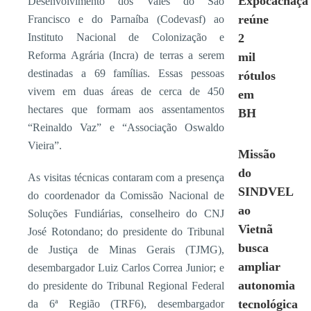
Expocachaça
Desenvolvimento dos Vales do São
reúne
Francisco e do Parnaíba (Codevasf) ao
Instituto Nacional de Colonização e
2
Reforma Agrária (Incra) de terras a serem
mil
destinadas a 69 famílias. Essas pessoas
rótulos
vivem em duas áreas de cerca de 450
em
hectares que formam aos assentamentos
BH
“Reinaldo Vaz” e “Associação Oswaldo
Vieira”.
Missão
do
As visitas técnicas contaram com a presença
SINDVEL
do coordenador da Comissão Nacional de
ao
Soluções Fundiárias, conselheiro do CNJ
Vietnã
José Rotondano; do presidente do Tribunal
busca
de Justiça de Minas Gerais (TJMG),
ampliar
desembargador Luiz Carlos Correa Junior; e
autonomia
do presidente do Tribunal Regional Federal
tecnológica
da 6ª Região (TRF6), desembargador