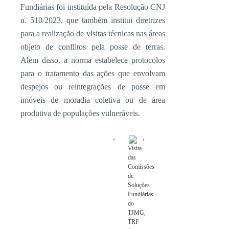
Fundiárias foi instituída pela Resolução CNJ
n. 510/2023, que também institui diretrizes
para a realização de visitas técnicas nas áreas
objeto de conflitos pela posse de terras.
Além disso, a norma estabelece protocolos
para o tratamento das ações que envolvam
despejos ou reintegrações de posse em
imóveis de moradia coletiva ou de área
produtiva de populações vulneráveis.
Visita
das
Comissões
de
Soluções
Fundiárias
do
TJMG,
TRF