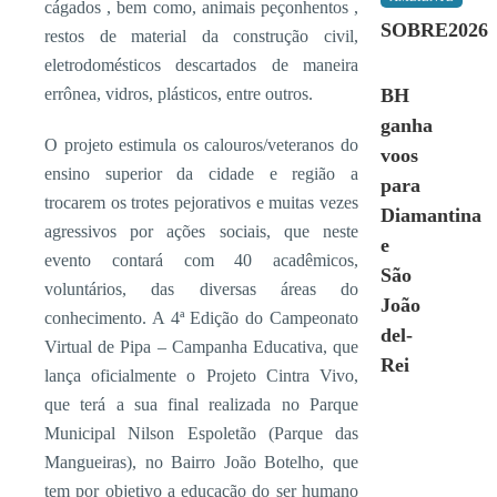
cágados , bem como, animais peçonhentos ,
SOBRE2026
restos de material da construção civil,
eletrodomésticos descartados de maneira
errônea, vidros, plásticos, entre outros.
BH
ganha
O projeto estimula os calouros/veteranos do
voos
ensino superior da cidade e região a
para
trocarem os trotes pejorativos e muitas vezes
Diamantina
agressivos por ações sociais, que neste
e
evento contará com 40 acadêmicos,
São
voluntários, das diversas áreas do
João
conhecimento. A 4ª Edição do Campeonato
del-
Virtual de Pipa – Campanha Educativa, que
Rei
lança oficialmente o Projeto Cintra Vivo,
que terá a sua final realizada no Parque
Municipal Nilson Espoletão (Parque das
Mangueiras), no Bairro João Botelho, que
tem por objetivo a educação do ser humano