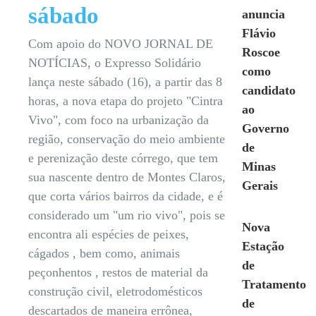
sábado
anuncia
Flávio
Com apoio do NOVO JORNAL DE
Roscoe
NOTÍCIAS, o Expresso Solidário
como
lança neste sábado (16), a partir das 8
candidato
horas, a nova etapa do projeto "Cintra
ao
Vivo", com foco na urbanização da
Governo
região, conservação do meio ambiente
de
e perenização deste córrego, que tem
Minas
sua nascente dentro de Montes Claros,
Gerais
que corta vários bairros da cidade, e é
considerado um "um rio vivo", pois se
Nova
encontra ali espécies de peixes,
Estação
cágados , bem como, animais
de
peçonhentos , restos de material da
Tratamento
construção civil, eletrodomésticos
de
descartados de maneira errônea,