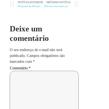
NOTÍCIA ANTERIOR
PRÓXIMA NOTÍCIA
Hospitais de Montes Claros recebem aporte de R$ 67,1 mi
Abertas inscrições para o 10º Concurso de Estandartes
Deixe um
comentário
O seu endereço de e-mail não será
publicado.
Campos obrigatórios são
marcados com
*
Comentário
*