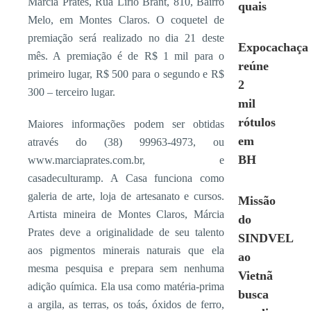
Márcia Prates, Rua Lírio Brant, 810, Bairro
quais
Melo, em Montes Claros. O coquetel de
premiação será realizado no dia 21 deste
Expocachaça
mês. A premiação é de R$ 1 mil para o
reúne
primeiro lugar, R$ 500 para o segundo e R$
2
300 – terceiro lugar.
mil
rótulos
Maiores informações podem ser obtidas
em
através do (38) 99963-4973, ou
BH
www.marciaprates.com.br, e
casadeculturamp. A Casa funciona como
galeria de arte, loja de artesanato e cursos.
Missão
Artista mineira de Montes Claros, Márcia
do
Prates deve a originalidade de seu talento
SINDVEL
aos pigmentos minerais naturais que ela
ao
mesma pesquisa e prepara sem nenhuma
Vietnã
adição química. Ela usa como matéria-prima
busca
a argila, as terras, os toás, óxidos de ferro,