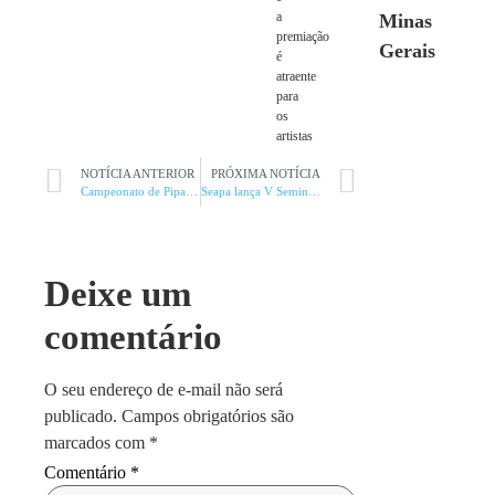
a
Minas
premiação
Gerais
é
atraente
para
os
artistas
NOTÍCIA ANTERIOR
PRÓXIMA NOTÍCIA
Campeonato de Pipas será realizado neste sábado
Seapa lança V Seminário Mineiro da Cachaça
Deixe um
comentário
O seu endereço de e-mail não será
publicado.
Campos obrigatórios são
marcados com
*
Comentário
*