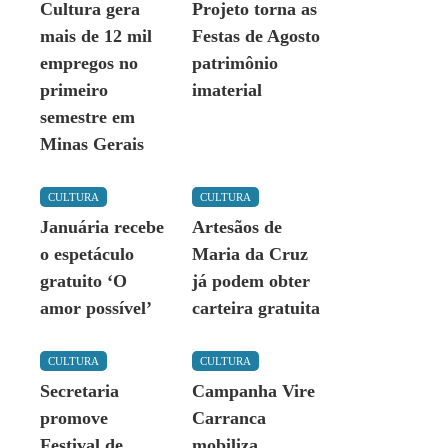
Cultura gera
Projeto torna as
mais de 12 mil
Festas de Agosto
empregos no
patrimônio
primeiro
imaterial
semestre em
Minas Gerais
CULTURA
CULTURA
Januária recebe
Artesãos de
o espetáculo
Maria da Cruz
gratuito ‘O
já podem obter
amor possível’
carteira gratuita
CULTURA
CULTURA
Secretaria
Campanha Vire
promove
Carranca
Festival de
mobiliza