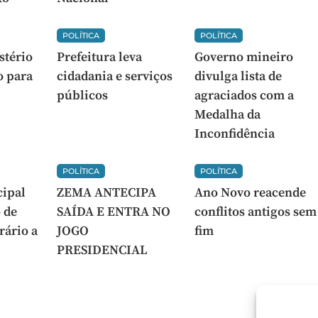
POLÍTICA
POLÍTICA
stério
Prefeitura leva
Governo mineiro
o para
cidadania e serviços
divulga lista de
públicos
agraciados com a
Medalha da
Inconfidência
POLÍTICA
POLÍTICA
ipal
ZEMA ANTECIPA
Ano Novo reacende
 de
SAÍDA E ENTRA NO
conflitos antigos sem
rário a
JOGO
fim
PRESIDENCIAL