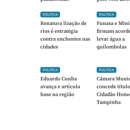
POLÍTICA
POLÍTICA
Renatura lização de
Funasa e Mini
rios é estratégia
firmam acord
contra enchentes nas
levar água a
cidades
quilombolas
POLÍTICA
POLÍTICA
Eduardo Cunha
Câmara Munic
avança e articula
concede título
base na região
Cidadão Hono
Tampinha