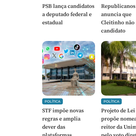
PSB lança candidatos
Republicanos
a deputado federal e
anuncia que
estadual
Cleitinho não
candidato
POLÍTICA
POLÍTICA
STF impõe novas
Projeto de Lei
regras e amplia
propõe nomea
dever das
reitor da Uni
plataformas
pelo voto dire