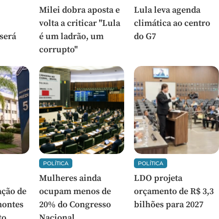
Milei dobra aposta e
Lula leva agenda
volta a criticar "Lula
climática ao centro
 será
é um ladrão, um
do G7
corrupto"
POLÍTICA
POLÍTICA
Mulheres ainda
LDO projeta
ção de
ocupam menos de
orçamento de R$ 3,3
montes
20% do Congresso
bilhões para 2027
to
Nacional