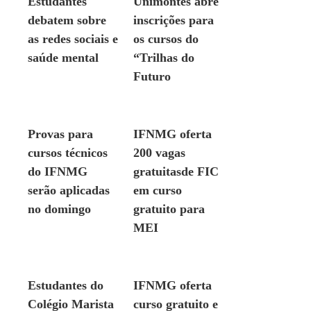
Estudantes
Unimontes abre
debatem sobre
inscrições para
as redes sociais e
os cursos do
saúde mental
“Trilhas do
Futuro
EDUCAÇÃO
EDUCAÇÃO
Provas para
IFNMG oferta
cursos técnicos
200 vagas
do IFNMG
gratuitasde FIC
serão aplicadas
em curso
no domingo
gratuito para
MEI
EDUCAÇÃO
EDUCAÇÃO
Estudantes do
IFNMG oferta
Colégio Marista
curso gratuito e