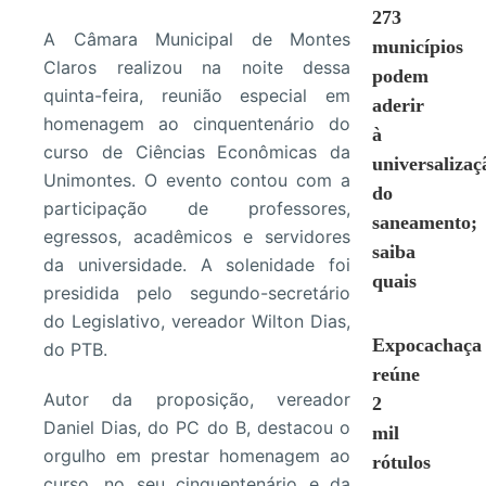
273
A Câmara Municipal de Montes
municípios
Claros realizou na noite dessa
podem
quinta-feira, reunião especial em
aderir
homenagem ao cinquentenário do
à
curso de Ciências Econômicas da
universalizaç
Unimontes. O evento contou com a
do
participação de professores,
saneamento;
egressos, acadêmicos e servidores
saiba
da universidade. A solenidade foi
quais
presidida pelo segundo-secretário
do Legislativo, vereador Wilton Dias,
Expocachaça
do PTB.
reúne
Autor da proposição, vereador
2
Daniel Dias, do PC do B, destacou o
mil
orgulho em prestar homenagem ao
rótulos
curso, no seu cinquentenário e da