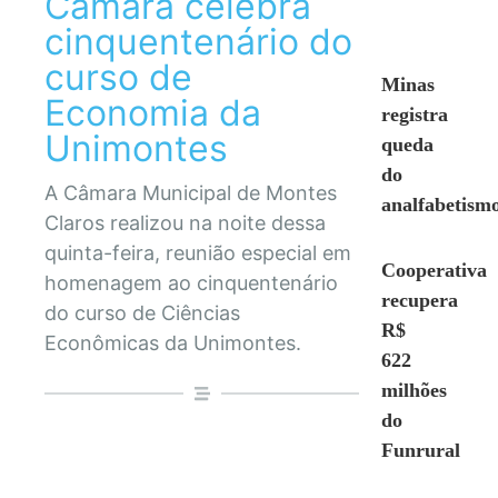
Câmara celebra
cinquentenário do
curso de
Minas
Economia da
registra
Unimontes
queda
do
A Câmara Municipal de Montes
analfabetism
Claros realizou na noite dessa
quinta-feira, reunião especial em
Cooperativa
homenagem ao cinquentenário
recupera
do curso de Ciências
R$
Econômicas da Unimontes.
622
milhões
do
Funrural