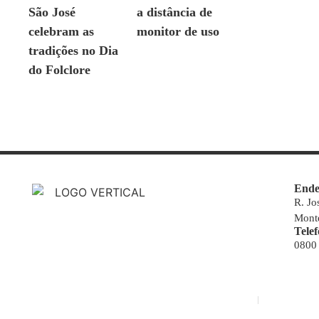
São José
a distância de
celebram as
monitor de uso
tradições no Dia
do Folclore
Ende
R. Jo
Monte
Tele
0800
© Copyright 2000-2023 Novo Jornal de Notícias
Desenvolvido por Projeta Web