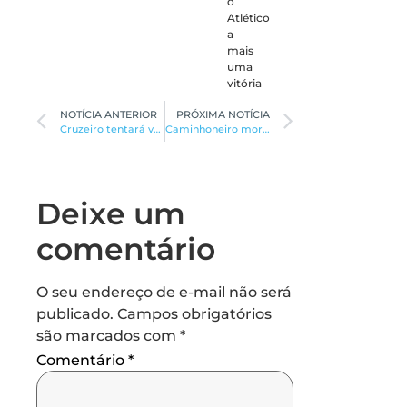
o
Atlético
a
mais
uma
vitória
NOTÍCIA ANTERIOR
PRÓXIMA NOTÍCIA
Cruzeiro tentará vencer o Cuiabá fora
Caminhoneiro morre e outros dois ficam feridos em acidente na BR-135
Deixe um
comentário
O seu endereço de e-mail não será
publicado.
Campos obrigatórios
são marcados com
*
Comentário
*