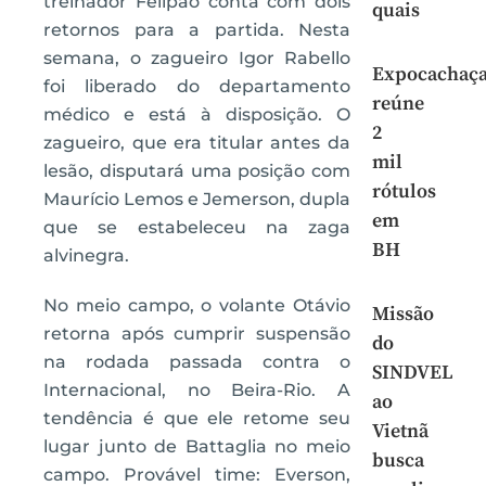
treinador Felipão conta com dois
quais
retornos para a partida. Nesta
semana, o zagueiro Igor Rabello
Expocachaç
foi liberado do departamento
reúne
médico e está à disposição. O
2
zagueiro, que era titular antes da
mil
lesão, disputará uma posição com
rótulos
Maurício Lemos e Jemerson, dupla
em
que se estabeleceu na zaga
BH
alvinegra.
No meio campo, o volante Otávio
Missão
retorna após cumprir suspensão
do
na rodada passada contra o
SINDVEL
Internacional, no Beira-Rio. A
ao
tendência é que ele retome seu
Vietnã
lugar junto de Battaglia no meio
busca
campo. Provável time: Everson,