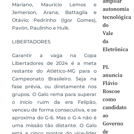
ampliar
Mariano, Maurício Lemos e
autonomia
Jemerson, Arana; Battaglia e
tecnológica
Otávio; Pedrinho (Igor Gomes),
do
Pavón, Paulinho e Hulk.
Vale
da
LIBERTADORES
Eletrônica
Garantir a vaga na Copa
Libertadores de 2024 é a meta
PL
restante do Atlético-MG para o
anuncia
Campeonato Brasileiro. Seja na
Flávio
fase prévia, ou diretamente nos
Roscoe
grupos. O Galo rema para superar
como
o início ruim da era Felipão,
candidato
venceu de forma consecutiva, e se
ao
aproxima do G-6. Mas o G-4 não é
Governo
uma missão tão distante. O Galo
de
está a cinco pontos do vice-líder