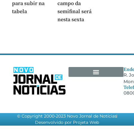
para subir na
campo da
tabela
semifinal será
nesta sexta
Ende
R. J
Mont
Arquivos Empresariais
Tele
0800
© Copyright 2000-2023 Novo Jornal de Notícias
Desenvolvido por Projeta Web