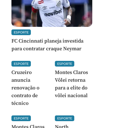
ESPORTE
FC Cincinnati planeja investida
para contratar craque Neymar
ESPORTE
ESPORTE
Cruzeiro
Montes Claros
anuncia
Vôlei retorna
renovação o
para a elite do
contrato de
vôlei nacional
técnico
ESPORTE
ESPORTE
Montes Claros
North