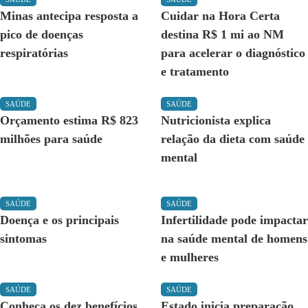
Minas antecipa resposta a
Cuidar na Hora Certa
pico de doenças
destina R$ 1 mi ao NM
respiratórias
para acelerar o diagnóstico
e tratamento
SAÚDE
SAÚDE
Orçamento estima R$ 823
Nutricionista explica
milhões para saúde
relação da dieta com saúde
mental
SAÚDE
SAÚDE
Doença e os principais
Infertilidade pode impactar
sintomas
na saúde mental de homens
e mulheres
SAÚDE
SAÚDE
Conheça os dez benefícios
Estado inicia preparação