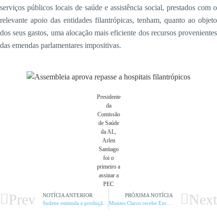
serviços públicos locais de saúde e assistência social, prestados com o
relevante apoio das entidades filantrópicas, tenham, quanto ao objeto
dos seus gastos, uma alocação mais eficiente dos recursos provenientes
das emendas parlamentares impositivas.
Presidente
da
Comissão
de Saúde
da AL,
Arlen
Santiago
foi o
primeiro a
assinar a
PEC
Prev
Next
NOTÍCIA ANTERIOR
PRÓXIMA NOTÍCIA
Sudene estimula a produção de mel orgânico no Norte de Minas
Montes Claros recebe Encontro Regional do PPAG