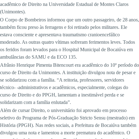
acadêmico de Direito na Universidade Estadual de Montes Claros
(Unimontes).
O Corpo de Bombeiros informou que um outro passageiro, de 28 anos,
também ficou preso às ferragens e foi retirado pelos militares. Ele
estava consciente e apresentava traumatismo cranioencefálico
moderado. As outras quatro vítimas sofreram ferimentos leves. Todos
os feridos foram levados para o Hospital Municipal de Bocaiúva em
ambulâncias do SAMU e da ECO 135.
Afrânio Henrique Pimenta Bitencourt era acadêmico do 10º período do
curso de Direito da Unimontes. A instituição divulgou nota de pesar e
se solidarizou com a família. “A reitoria, professores, servidores
técnico- -administrativos e acadêmicos, especialmente, colegas do
curso de Direito e do PPGH, lamentam a inestimável perda e se
solidarizam com a família enlutada”.
Além de cursar Direito, o universitário foi aprovado em processo
seletivo do Programa de Pós-Graduação Stricto Sensu (mestrado) em
História (PPGH). Nas redes sociais, a Prefeitura de Bocaiúva também
divulgou uma nota e lamentou a morte prematura do acadêmico. O