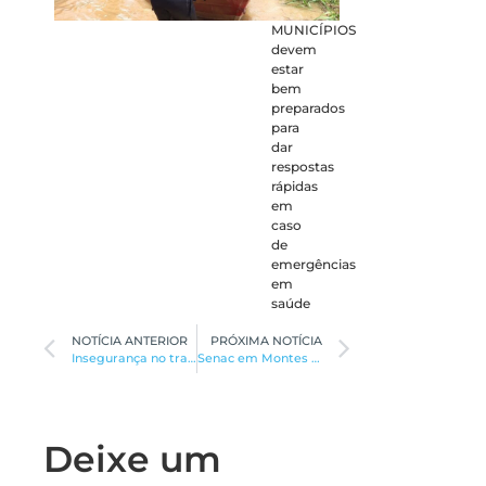
MUNICÍPIOS
devem
estar
bem
preparados
para
dar
respostas
rápidas
em
caso
de
emergências
em
saúde
NOTÍCIA ANTERIOR
PRÓXIMA NOTÍCIA
Insegurança no transporte coletivo urbano
Senac em Montes Claros oferece vagas em onze cursos gratuitos
Deixe um