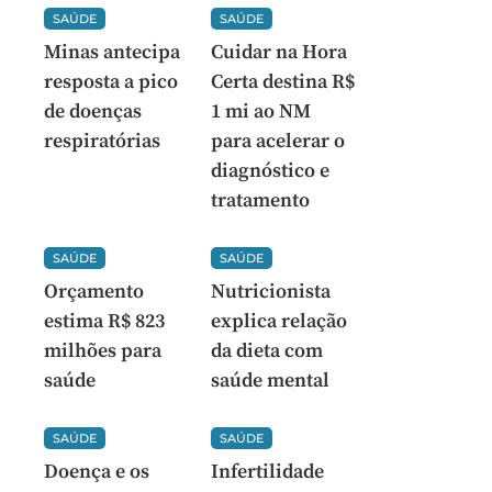
SAÚDE
SAÚDE
Minas antecipa
Cuidar na Hora
resposta a pico
Certa destina R$
de doenças
1 mi ao NM
respiratórias
para acelerar o
diagnóstico e
tratamento
SAÚDE
SAÚDE
Orçamento
Nutricionista
estima R$ 823
explica relação
milhões para
da dieta com
saúde
saúde mental
SAÚDE
SAÚDE
Doença e os
Infertilidade