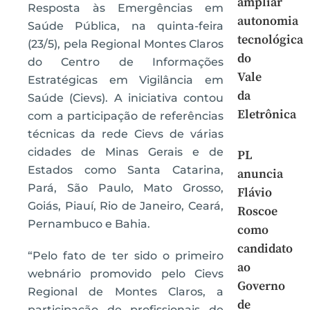
ampliar
Resposta às Emergências em
autonomia
Saúde Pública, na quinta-feira
tecnológica
(23/5), pela Regional Montes Claros
do
do Centro de Informações
Vale
Estratégicas em Vigilância em
da
Saúde (Cievs). A iniciativa contou
Eletrônica
com a participação de referências
técnicas da rede Cievs de várias
cidades de Minas Gerais e de
PL
Estados como Santa Catarina,
anuncia
Pará, São Paulo, Mato Grosso,
Flávio
Goiás, Piauí, Rio de Janeiro, Ceará,
Roscoe
Pernambuco e Bahia.
como
candidato
“Pelo fato de ter sido o primeiro
ao
webnário promovido pelo Cievs
Governo
Regional de Montes Claros, a
de
participação de profissionais de