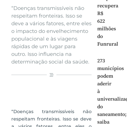
recupera
“Doenças transmissíveis não
R$
respeitam fronteiras. Isso se
622
deve a vários fatores, entre eles
milhões
o impacto do envelhecimento
do
populacional e às viagens
Funrural
rápidas de um lugar para
outro. Isso influencia na
273
determinação social da saúde.
municípios
podem
aderir
à
universaliza
do
“Doenças transmissíveis não
saneamento;
respeitam fronteiras. Isso se deve
saiba
a vários fatores, entre eles o