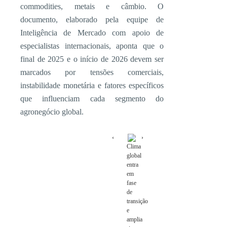
commodities, metais e câmbio. O
documento, elaborado pela equipe de
Inteligência de Mercado com apoio de
especialistas internacionais, aponta que o
final de 2025 e o início de 2026 devem ser
marcados por tensões comerciais,
instabilidade monetária e fatores específicos
que influenciam cada segmento do
agronegócio global.
Clima
global
entra
em
fase
de
transição
e
amplia