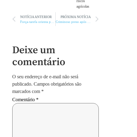
riscos
agrícolas
NOTÍCIA ANTERIOR
PRÓXIMA NOTÍCIA
Força-tarefa orienta população sobre como evitar golpes do IPVA
Criminoso preso após assaltar motorista de aplicativo em MOC
Deixe um
comentário
O seu endereço de e-mail não será
publicado.
Campos obrigatórios são
marcados com
*
Comentário
*