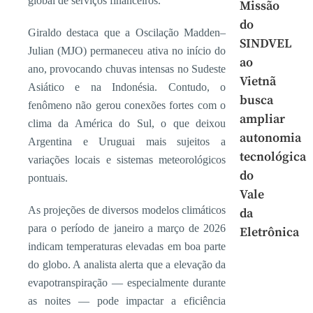
global de serviços financeiros.
Missão
do
Giraldo destaca que a Oscilação Madden–
SINDVEL
Julian (MJO) permaneceu ativa no início do
ao
ano, provocando chuvas intensas no Sudeste
Vietnã
Asiático e na Indonésia. Contudo, o
busca
fenômeno não gerou conexões fortes com o
ampliar
clima da América do Sul, o que deixou
autonomia
Argentina e Uruguai mais sujeitos a
tecnológica
variações locais e sistemas meteorológicos
do
pontuais.
Vale
As projeções de diversos modelos climáticos
da
para o período de janeiro a março de 2026
Eletrônica
indicam temperaturas elevadas em boa parte
do globo. A analista alerta que a elevação da
evapotranspiração — especialmente durante
as noites — pode impactar a eficiência