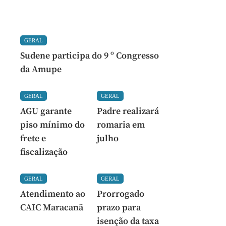
GERAL
Sudene participa do 9 º Congresso
da Amupe
GERAL
GERAL
AGU garante
Padre realizará
piso mínimo do
romaria em
frete e
julho
fiscalização
GERAL
GERAL
Atendimento ao
Prorrogado
CAIC Maracanã
prazo para
isenção da taxa