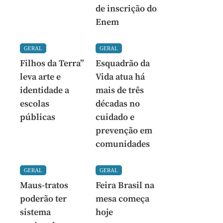
de inscrição do
Enem
GERAL
GERAL
Filhos da Terra”
Esquadrão da
leva arte e
Vida atua há
identidade a
mais de três
escolas
décadas no
públicas
cuidado e
prevenção em
comunidades
GERAL
GERAL
Maus-tratos
Feira Brasil na
poderão ter
mesa começa
sistema
hoje