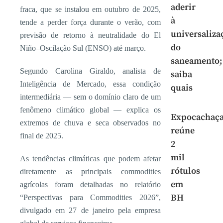
aderir
fraca, que se instalou em outubro de 2025,
à
tende a perder força durante o verão, com
universaliza
previsão de retorno à neutralidade do El
do
Niño–Oscilação Sul (ENSO) até março.
saneamento;
Segundo Carolina Giraldo, analista de
saiba
Inteligência de Mercado, essa condição
quais
intermediária — sem o domínio claro de um
fenômeno climático global — explica os
Expocachaç
extremos de chuva e seca observados no
reúne
final de 2025.
2
mil
As tendências climáticas que podem afetar
rótulos
diretamente as principais commodities
em
agrícolas foram detalhadas no relatório
BH
“Perspectivas para Commodities 2026”,
divulgado em 27 de janeiro pela empresa