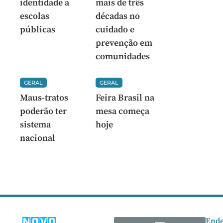
identidade a
mais de três
escolas
décadas no
públicas
cuidado e
prevenção em
comunidades
GERAL
GERAL
Maus-tratos
Feira Brasil na
poderão ter
mesa começa
sistema
hoje
nacional
Ende