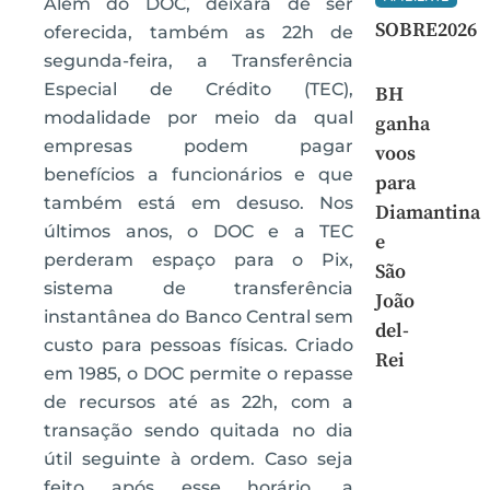
Além do DOC, deixará de ser
SOBRE2026
oferecida, também as 22h de
segunda-feira, a Transferência
Especial de Crédito (TEC),
BH
modalidade por meio da qual
ganha
empresas podem pagar
voos
benefícios a funcionários e que
para
também está em desuso. Nos
Diamantina
últimos anos, o DOC e a TEC
e
perderam espaço para o Pix,
São
sistema de transferência
João
instantânea do Banco Central sem
del-
custo para pessoas físicas. Criado
Rei
em 1985, o DOC permite o repasse
de recursos até as 22h, com a
transação sendo quitada no dia
útil seguinte à ordem. Caso seja
feito após esse horário, a