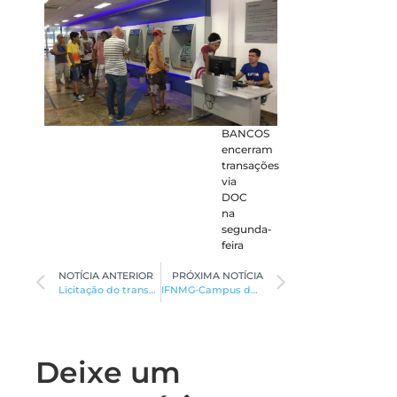
BANCOS
encerram
transações
via
DOC
na
segunda-
feira
NOTÍCIA ANTERIOR
PRÓXIMA NOTÍCIA
Licitação do transporte escolar rural será entre os dias 15 e 17
IFNMG-Campus de Januária e Salinas abrem vagas para professores substitutos
Deixe um