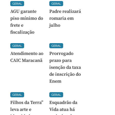
GERAL
GERAL
AGU garante
Padre realizará
piso mínimo do
romaria em
frete e
julho
fiscalização
GERAL
GERAL
Atendimento ao
Prorrogado
CAIC Maracanã
prazo para
isenção da taxa
de inscrição do
Enem
GERAL
GERAL
Filhos da Terra”
Esquadrão da
leva arte e
Vida atua há