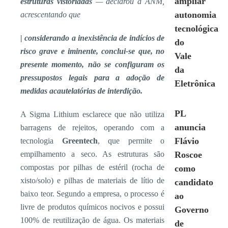
ampliar
estruturas vistoriadas
— declarou a ANM,
autonomia
acrescentando que
tecnológica
|
considerando a inexistência de indícios de
do
risco grave e iminente, conclui-se que, no
Vale
presente momento, não se configuram os
da
pressupostos legais para a adoção de
Eletrônica
medidas acautelatórias de interdição.
PL
A Sigma Lithium esclarece que não utiliza
anuncia
barragens de rejeitos, operando com a
Flávio
tecnologia
Greentech
, que permite o
empilhamento a seco. As estruturas são
Roscoe
compostas por pilhas de estéril (rocha de
como
xisto/solo) e pilhas de materiais de lítio de
candidato
baixo teor. Segundo a empresa, o processo é
ao
livre de produtos químicos nocivos e possui
Governo
100% de reutilização de água. Os materiais
de