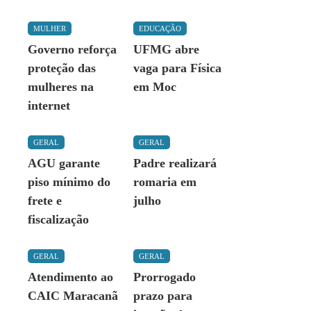
MULHER
EDUCAÇÃO
Governo reforça
UFMG abre
proteção das
vaga para Física
mulheres na
em Moc
internet
GERAL
GERAL
AGU garante
Padre realizará
piso mínimo do
romaria em
frete e
julho
fiscalização
GERAL
GERAL
Atendimento ao
Prorrogado
CAIC Maracanã
prazo para