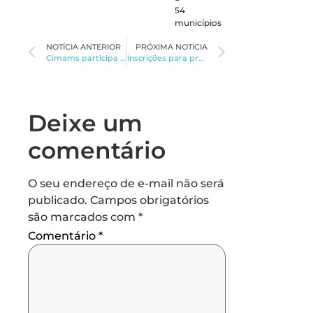
54
municípios
NOTÍCIA ANTERIOR
PRÓXIMA NOTÍCIA
Cimams participa da jornada do interior de Minas da AMM
Inscrições para programa da Unimontes começam amanhã
Deixe um
comentário
O seu endereço de e-mail não será
publicado.
Campos obrigatórios
são marcados com
*
Comentário
*