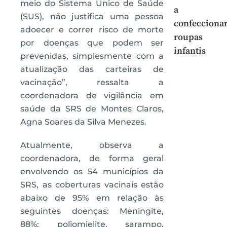
meio do Sistema Único de Saúde
a
(SUS), não justifica uma pessoa
confecciona
adoecer e correr risco de morte
roupas
por doenças que podem ser
infantis
prevenidas, simplesmente com a
atualização das carteiras de
vacinação”, ressalta a
coordenadora de vigilância em
saúde da SRS de Montes Claros,
Agna Soares da Silva Menezes.
Atualmente, observa a
coordenadora, de forma geral
envolvendo os 54 municípios da
SRS, as coberturas vacinais estão
abaixo de 95% em relação às
seguintes doenças: Meningite,
88%; poliomielite, sarampo,