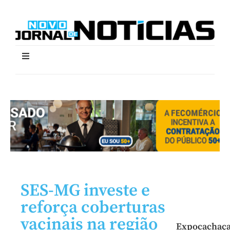
SES-MG investe e
reforça coberturas
vacinais na região
Expocachaç