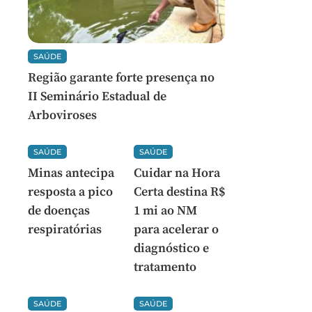
SAÚDE
Região garante forte presença no
II Seminário Estadual de
Arboviroses
SAÚDE
SAÚDE
Minas antecipa
Cuidar na Hora
resposta a pico
Certa destina R$
de doenças
1 mi ao NM
respiratórias
para acelerar o
diagnóstico e
tratamento
SAÚDE
SAÚDE