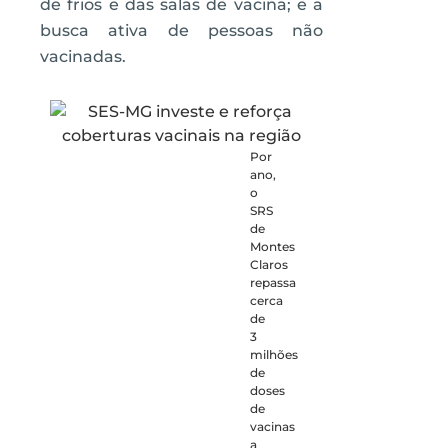
de frios e das salas de vacina; e a
busca ativa de pessoas não
vacinadas.
Por
ano,
o
SRS
de
Montes
Claros
repassa
cerca
de
3
milhões
de
doses
de
vacinas
a