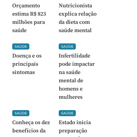
Orçamento
Nutricionista
estima R$ 823
explica relação
milhões para
da dieta com
saúde
saúde mental
SAÚDE
SAÚDE
Doença e os
Infertilidade
principais
pode impactar
sintomas
na saúde
mental de
homens e
mulheres
SAÚDE
SAÚDE
Conheça os dez
Estado inicia
benefícios da
preparação