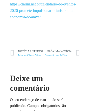
https://clarim.net.br/calendario-de-eventos-
2026-promete-impulsionar-o-turismo-e-a-
economia-de-araxa/
NOTÍCIA ANTERIOR
PRÓXIMA NOTÍCIA
Montes Claros Vôlei segue imbatível na Superliga
Sucessão em MG tem embate entre vice governador e presidente da AMM
Deixe um
comentário
O seu endereço de e-mail não será
publicado.
Campos obrigatórios são