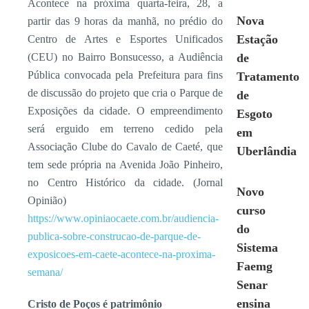
Acontece na próxima quarta-feira, 28, a
Nova
partir das 9 horas da manhã, no prédio do
Estação
Centro de Artes e Esportes Unificados
(CEU) no Bairro Bonsucesso, a Audiência
de
Pública convocada pela Prefeitura para fins
Tratamento
de discussão do projeto que cria o Parque de
de
Exposições da cidade. O empreendimento
Esgoto
será erguido em terreno cedido pela
em
Associação Clube do Cavalo de Caeté, que
Uberlândia
tem sede própria na Avenida João Pinheiro,
no Centro Histórico da cidade. (Jornal
Novo
Opinião)
curso
https://www.opiniaocaete.com.br/audiencia-
do
publica-sobre-construcao-de-parque-de-
Sistema
exposicoes-em-caete-acontece-na-proxima-
Faemg
semana/
Senar
ensina
Cristo de Poços é patrimônio