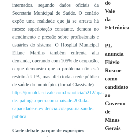
do
internados, segundo dados oficiais da
Vale
Secretaria Municipal de Saúde. O cenário
da
expõe uma realidade que já se arrasta há
Eletrônica
meses: superlotação constante, demora no
atendimento e pressão sobre profissionais e
usuários do sistema. O Hospital Municipal
PL
Eliane Martins também enfrenta alta
anuncia
demanda, operando com 105% de ocupação,
Flávio
o que demonstra que o problema não está
Roscoe
restrito à UPA, mas afeta toda a rede pública
como
de saúde do município. (Jornal Classivale)
candidato
https://jornalclassivale.com.br/noticia/5212/upa-
ao
de-ipatinga-opera-com-mais-de-200-da-
Governo
capacidade-e-evidencia-colapso-na-saude-
de
publica
Minas
Gerais
Caeté debate parque de exposições