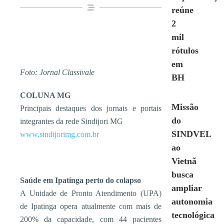
reúne
2
mil
rótulos
em
Foto: Jornal Classivale
BH
COLUNA MG
Missão
Principais destaques dos jornais e portais
do
integrantes da rede Sindijori MG
SINDVEL
www.sindijorimg.com.br
ao
Vietnã
busca
Saúde em Ipatinga perto do colapso
ampliar
A Unidade de Pronto Atendimento (UPA)
autonomia
de Ipatinga opera atualmente com mais de
tecnológica
200% da capacidade, com 44 pacientes