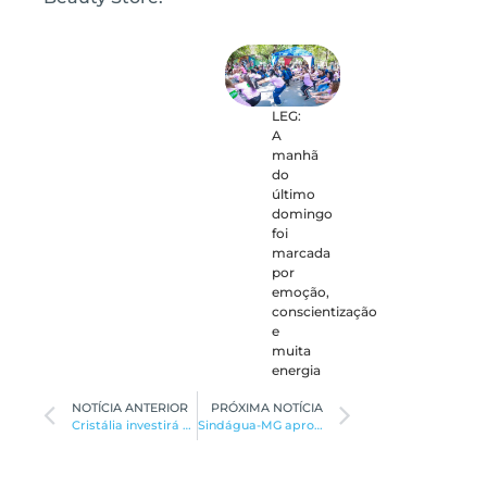
LEG:
A
manhã
do
último
domingo
foi
marcada
por
emoção,
conscientização
e
muita
energia
NOTÍCIA ANTERIOR
PRÓXIMA NOTÍCIA
Cristália investirá R$ 350 milhões na cidade
Sindágua-MG aprova greve para a próxima terça-feira