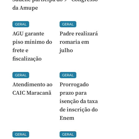
da Amupe
GERAL
GERAL
AGU garante
Padre realizará
piso mínimo do
romaria em
frete e
julho
fiscalização
GERAL
GERAL
Atendimento ao
Prorrogado
CAIC Maracanã
prazo para
isenção da taxa
de inscrição do
Enem
GERAL
GERAL