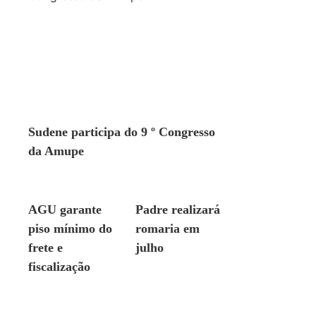
GERAL
Sudene participa do 9 º Congresso
da Amupe
GERAL
GERAL
AGU garante
Padre realizará
piso mínimo do
romaria em
frete e
julho
fiscalização
GERAL
GERAL