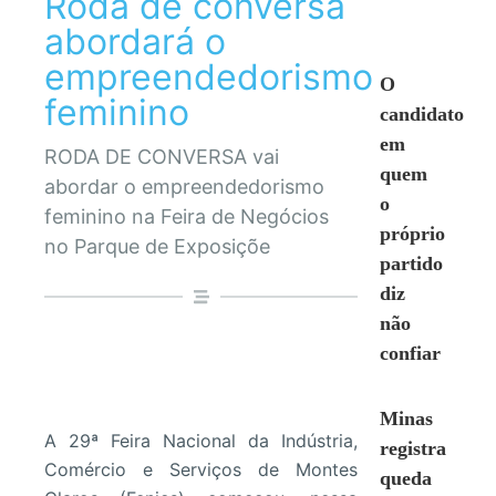
Roda de conversa
abordará o
empreendedorismo
O
feminino
candidato
em
RODA DE CONVERSA vai
quem
abordar o empreendedorismo
o
feminino na Feira de Negócios
próprio
no Parque de Exposiçõe
partido
diz
não
confiar
Minas
A 29ª Feira Nacional da Indústria,
registra
Comércio e Serviços de Montes
queda