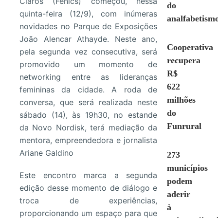
Claros (Fenics) começou, nessa
do
quinta-feira (12/9), com inúmeras
analfabetism
novidades no Parque de Exposições
João Alencar Athayde. Neste ano,
Cooperativa
pela segunda vez consecutiva, será
recupera
promovido um momento de
R$
networking entre as lideranças
622
femininas da cidade. A roda de
milhões
conversa, que será realizada neste
do
sábado (14), às 19h30, no estande
Funrural
da Novo Nordisk, terá mediação da
mentora, empreendedora e jornalista
Ariane Galdino
273
municípios
Este encontro marca a segunda
podem
edição desse momento de diálogo e
aderir
troca de experiências,
à
proporcionando um espaço para que