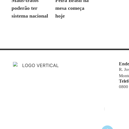
Maus-tratos
Feira Brasil na
poderão ter
mesa começa
sistema nacional
hoje
Ende
R. Jo
Monte
Tele
0800
© Copyright 2000-2024 Novo Jornal de Notícias
Desenvolvido por Projeta Web