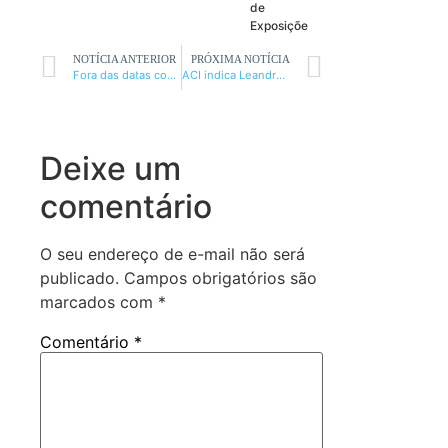
de
Exposiçõe
NOTÍCIA ANTERIOR
PRÓXIMA NOTÍCIA
Fora das datas comerciais, mais da metade dos mineiros compram por necessidade
ACI indica Leandro Guedes para o Mérito Empresarial deste ano
Deixe um
comentário
O seu endereço de e-mail não será
publicado.
Campos obrigatórios são
marcados com
*
Comentário
*