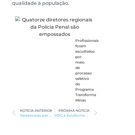
qualidade à população.
Profissionais
foram
escolhidos
por
meio
de
processo
seletivo
do
Programa
Transforma
Minas
NOTÍCIA ANTERIOR
PRÓXIMA NOTÍCIA
Sentenciado por morte de casalde idosos é preso em Miravânia
HDG e Eurofarma estudam parceria para assistência pelo SUS