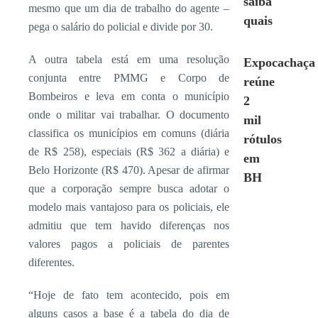
saiba
mesmo que um dia de trabalho do agente –
quais
pega o salário do policial e divide por 30.
A outra tabela está em uma resolução
Expocachaça
conjunta entre PMMG e Corpo de
reúne
Bombeiros e leva em conta o município
2
onde o militar vai trabalhar. O documento
mil
classifica os municípios em comuns (diária
rótulos
de R$ 258), especiais (R$ 362 a diária) e
em
Belo Horizonte (R$ 470). Apesar de afirmar
BH
que a corporação sempre busca adotar o
modelo mais vantajoso para os policiais, ele
admitiu que tem havido diferenças nos
valores pagos a policiais de parentes
diferentes.
“Hoje de fato tem acontecido, pois em
alguns casos a base é a tabela do dia de