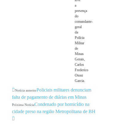
teve
a
presença
do
comandante-
geral
da
Polícia
Militar
de
Minas
Gerais,
Carlos
Frederico
Otoni
Garcia.
Policiais militares denunciam
Notícia anterior
falta de pagamento de diárias em Minas
Condenado por homicídio na
Próxima Notícia
cidade preso na região Metropolitana de BH