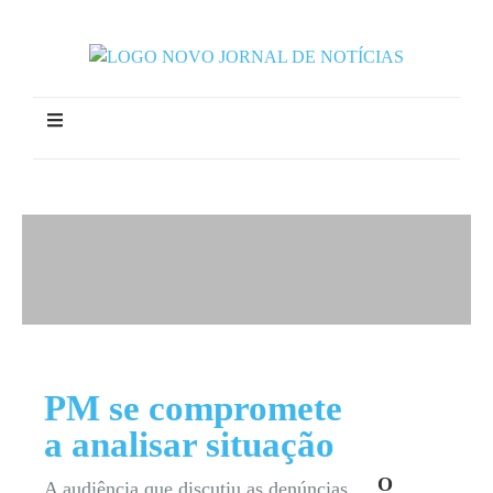
PM se compromete
a analisar situação
O
A audiência que discutiu as denúncias