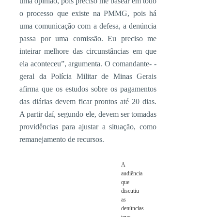
uma opinião, pois preciso me basear em todo
o processo que existe na PMMG, pois há
uma comunicação com a defesa, a denúncia
passa por uma comissão. Eu preciso me
inteirar melhore das circunstâncias em que
ela aconteceu”, argumenta. O comandante- -
geral da Polícia Militar de Minas Gerais
afirma que os estudos sobre os pagamentos
das diárias devem ficar prontos até 20 dias.
A partir daí, segundo ele, devem ser tomadas
providências para ajustar a situação, como
remanejamento de recursos.
A
audiência
que
discutiu
as
denúncias