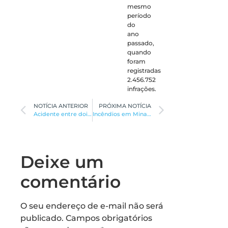
mesmo
período
do
ano
passado,
quando
foram
registradas
2.456.752
infrações.
NOTÍCIA ANTERIOR
PRÓXIMA NOTÍCIA
Acidente entre dois ônibus deixa sete pessoas feridas
Incêndios em Minas disparam quase 80%
Deixe um
comentário
O seu endereço de e-mail não será
publicado.
Campos obrigatórios