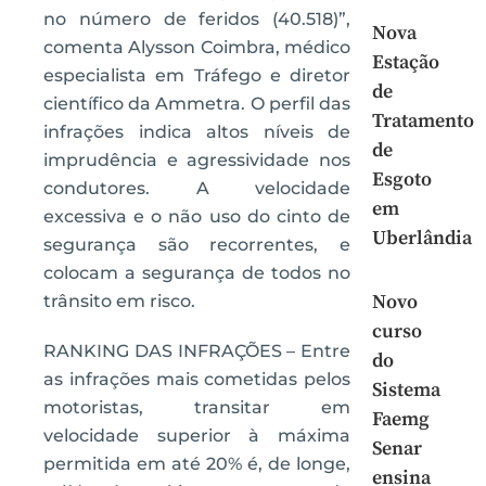
no número de feridos (40.518)”,
Nova
comenta Alysson Coimbra, médico
Estação
especialista em Tráfego e diretor
de
científico da Ammetra. O perfil das
Tratamento
infrações indica altos níveis de
de
imprudência e agressividade nos
Esgoto
condutores. A velocidade
em
excessiva e o não uso do cinto de
Uberlândia
segurança são recorrentes, e
colocam a segurança de todos no
Novo
trânsito em risco.
curso
RANKING DAS INFRAÇÕES – Entre
do
as infrações mais cometidas pelos
Sistema
motoristas, transitar em
Faemg
velocidade superior à máxima
Senar
permitida em até 20% é, de longe,
ensina