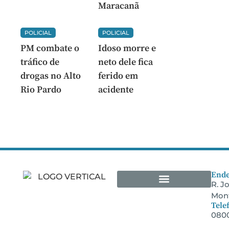
Maracanã
POLICIAL
POLICIAL
PM combate o
Idoso morre e
tráfico de
neto dele fica
drogas no Alto
ferido em
Rio Pardo
acidente
Ende
R. J
Mont
Arquivos Empresariais
Tele
0800