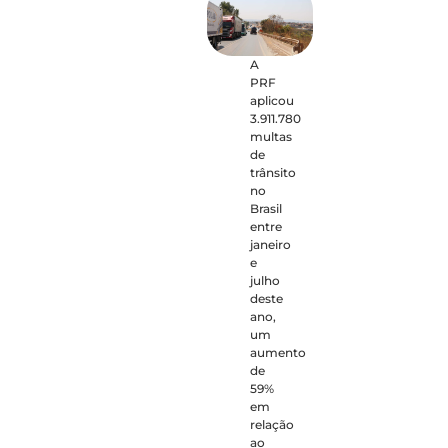
A
PRF
aplicou
3.911.780
multas
de
trânsito
no
Brasil
entre
janeiro
e
julho
deste
ano,
um
aumento
de
59%
em
relação
ao