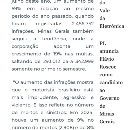
julho deste ano, um aumento de
do
59% em relação ao mesmo
Vale
período do ano passado, quando
da
foram registradas 2.456.752
Eletrônica
infrações. Minas Gerais também
seguiu a tendência, onde a
PL
corporação aponta um
anuncia
crescimento de 19% nas multas,
Flávio
saltando de 293.012 para 342.999
Roscoe
somente no primeiro semestre.
como
candidato
“O aumento das infrações mostra
que o motorista brasileiro está
ao
mais imprudente, agressivo e
Governo
violento. E isso reflete no número
de
de mortos e sinistros. Em 2024,
Minas
houve um aumento de 9% no
Gerais
número de mortos (2.908) e de 8%