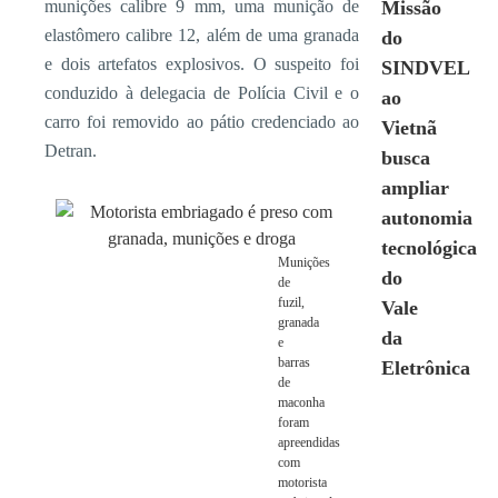
munições calibre 9 mm, uma munição de
Missão
elastômero calibre 12, além de uma granada
do
e dois artefatos explosivos. O suspeito foi
SINDVEL
conduzido à delegacia de Polícia Civil e o
ao
carro foi removido ao pátio credenciado ao
Vietnã
Detran.
busca
ampliar
autonomia
tecnológica
Munições
do
de
fuzil,
Vale
granada
da
e
barras
Eletrônica
de
maconha
foram
apreendidas
com
motorista