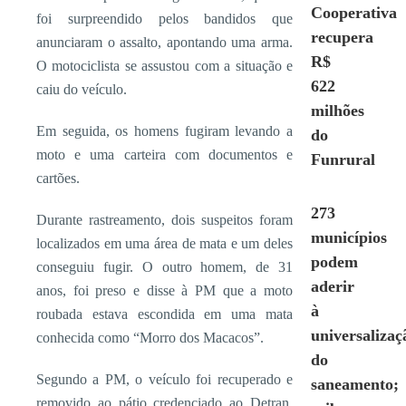
Cooperativa
foi surpreendido pelos bandidos que
recupera
anunciaram o assalto, apontando uma arma.
R$
O motociclista se assustou com a situação e
622
caiu do veículo.
milhões
Em seguida, os homens fugiram levando a
do
moto e uma carteira com documentos e
Funrural
cartões.
273
Durante rastreamento, dois suspeitos foram
municípios
localizados em uma área de mata e um deles
podem
conseguiu fugir. O outro homem, de 31
aderir
anos, foi preso e disse à PM que a moto
à
roubada estava escondida em uma mata
universalizaç
conhecida como “Morro dos Macacos”.
do
Segundo a PM, o veículo foi recuperado e
saneamento;
removido ao pátio credenciado ao Detran.