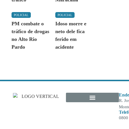
POLICIAL
POLICIAL
PM combate o
Idoso morre e
tráfico de drogas
neto dele fica
no Alto Rio
ferido em
Pardo
acidente
Ende
R. Jo
Monte
Tele
0800