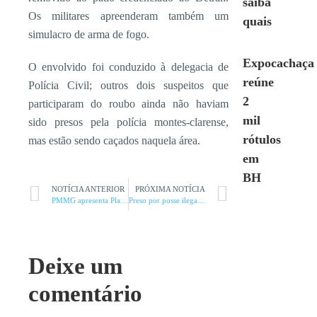
saiba
Os militares apreenderam também um
quais
simulacro de arma de fogo.
Expocachaça
O envolvido foi conduzido à delegacia de
reúne
Polícia Civil; outros dois suspeitos que
2
participaram do roubo ainda não haviam
mil
sido presos pela polícia montes-clarense,
rótulos
mas estão sendo caçados naquela área.
em
BH
NOTÍCIA ANTERIOR
PRÓXIMA NOTÍCIA
PMMG apresenta Plano Estratégico
Preso por posse ilegal de arma e maus tratos
Deixe um
comentário