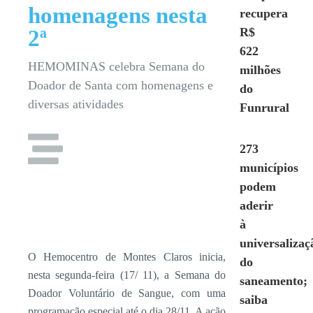
homenagens nesta
recupera
R$
2ª
622
HEMOMINAS celebra Semana do
milhões
Doador de Santa com homenagens e
do
diversas atividades
Funrural
273
municípios
podem
aderir
à
universalizaç
O Hemocentro de Montes Claros inicia,
do
nesta segunda-feira (17/ 11), a Semana do
saneamento;
Doador Voluntário de Sangue, com uma
saiba
programação especial até o dia 28/11. A ação