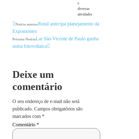
e
diversas
atividades
Rural antecipa planejamento da
Notícia anterior
Expomontes
Lar São Vicente de Paulo ganha
Próxima Notícia
usina fotovoltaica
Deixe um
comentário
O seu endereço de e-mail não será
publicado.
Campos obrigatórios são
marcados com
*
Comentário
*