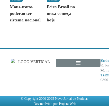
Maus-tratos
Feira Brasil na
poderão ter
mesa começa
sistema nacional
hoje
Ende
R. Jo
Monte
Tele
0800
© Copyright 2000-2025 Novo Jornal de Notícias
Desenvolvido por Projeta Web