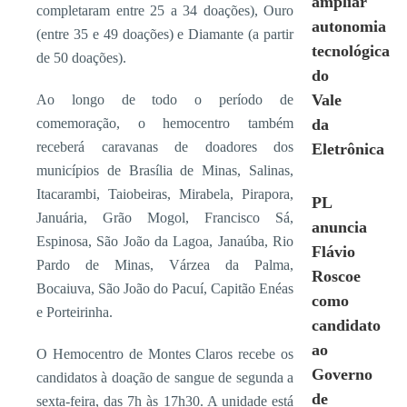
ampliar
completaram entre 25 a 34 doações), Ouro
autonomia
(entre 35 e 49 doações) e Diamante (a partir
tecnológica
de 50 doações).
do
Vale
Ao longo de todo o período de
comemoração, o hemocentro também
da
receberá caravanas de doadores dos
Eletrônica
municípios de Brasília de Minas, Salinas,
Itacarambi, Taiobeiras, Mirabela, Pirapora,
PL
Januária, Grão Mogol, Francisco Sá,
anuncia
Espinosa, São João da Lagoa, Janaúba, Rio
Flávio
Pardo de Minas, Várzea da Palma,
Roscoe
Bocaiuva, São João do Pacuí, Capitão Enéas
como
e Porteirinha.
candidato
ao
O Hemocentro de Montes Claros recebe os
Governo
candidatos à doação de sangue de segunda a
de
sexta-feira, das 7h às 17h30. A unidade está