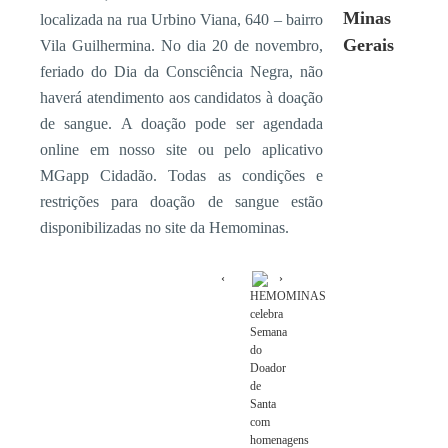
Minas
localizada na rua Urbino Viana, 640 – bairro
Gerais
Vila Guilhermina. No dia 20 de novembro,
feriado do Dia da Consciência Negra, não
haverá atendimento aos candidatos à doação
de sangue. A doação pode ser agendada
online em nosso site ou pelo aplicativo
MGapp Cidadão. Todas as condições e
restrições para doação de sangue estão
disponibilizadas no site da Hemominas.
HEMOMINAS
celebra
Semana
do
Doador
de
Santa
com
homenagens