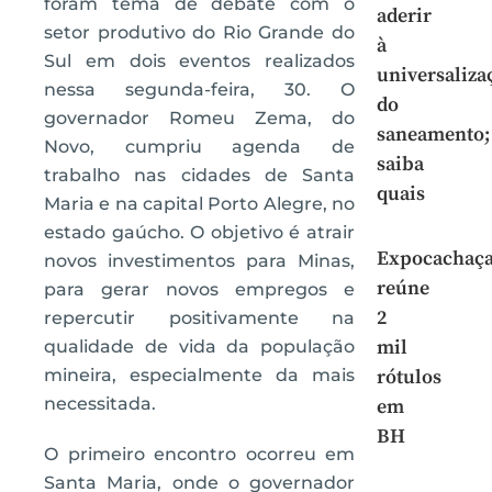
foram tema de debate com o
aderir
setor produtivo do Rio Grande do
à
Sul em dois eventos realizados
universaliza
nessa segunda-feira, 30. O
do
governador Romeu Zema, do
saneamento;
Novo, cumpriu agenda de
saiba
trabalho nas cidades de Santa
quais
Maria e na capital Porto Alegre, no
estado gaúcho. O objetivo é atrair
Expocachaç
novos investimentos para Minas,
reúne
para gerar novos empregos e
2
repercutir positivamente na
mil
qualidade de vida da população
mineira, especialmente da mais
rótulos
necessitada.
em
BH
O primeiro encontro ocorreu em
Santa Maria, onde o governador