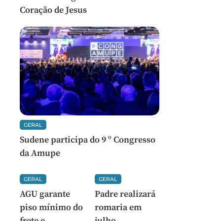
Coração de Jesus
GERAL
Sudene participa do 9 º Congresso
da Amupe
GERAL
GERAL
AGU garante
Padre realizará
piso mínimo do
romaria em
frete e
julho