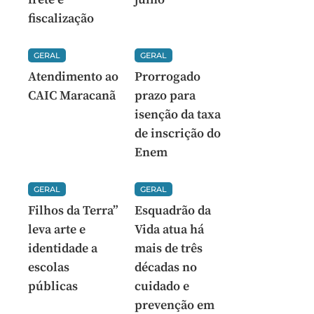
fiscalização
GERAL
GERAL
Atendimento ao
Prorrogado
CAIC Maracanã
prazo para
isenção da taxa
de inscrição do
Enem
GERAL
GERAL
Filhos da Terra”
Esquadrão da
leva arte e
Vida atua há
identidade a
mais de três
escolas
décadas no
públicas
cuidado e
prevenção em