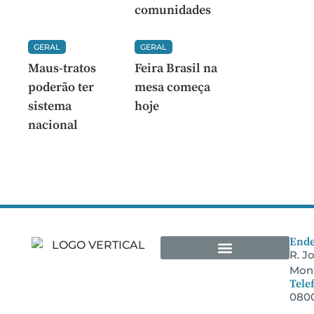
comunidades
GERAL
GERAL
Maus-tratos
Feira Brasil na
poderão ter
mesa começa
sistema
hoje
nacional
Ende
R. J
Mont
Arquivos Empresariais
Tele
0800