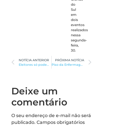
do
Sul
em
dois
eventos
realizados
nessa
segunda-
feira,
30.
NOTÍCIA ANTERIOR
PRÓXIMA NOTÍCIA
Eleitores só podem ser presos em flagrante
Piso da Enfermagem chega a R$ 3,1 milhões
Deixe um
comentário
O seu endereço de e-mail não será
publicado.
Campos obrigatórios