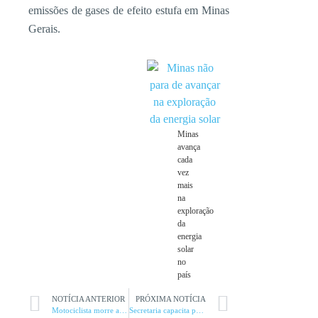
emissões de gases de efeito estufa em Minas
Gerais.
Minas
avança
cada
vez
mais
na
exploração
da
energia
solar
no
país
NOTÍCIA ANTERIOR
PRÓXIMA NOTÍCIA
Motociclista morre após bater em carreta na 135
Secretaria capacita profissionais para enfrentar arboviroses nos municípios