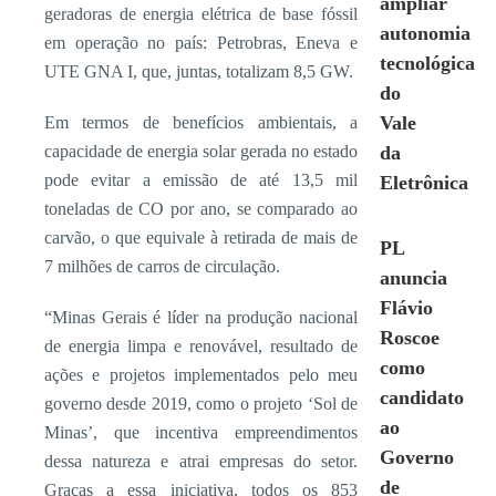
ampliar
geradoras de energia elétrica de base fóssil
autonomia
em operação no país: Petrobras, Eneva e
tecnológica
UTE GNA I, que, juntas, totalizam 8,5 GW.
do
Vale
Em termos de benefícios ambientais, a
capacidade de energia solar gerada no estado
da
pode evitar a emissão de até 13,5 mil
Eletrônica
toneladas de CO por ano, se comparado ao
carvão, o que equivale à retirada de mais de
PL
7 milhões de carros de circulação.
anuncia
Flávio
“Minas Gerais é líder na produção nacional
Roscoe
de energia limpa e renovável, resultado de
como
ações e projetos implementados pelo meu
candidato
governo desde 2019, como o projeto ‘Sol de
ao
Minas’, que incentiva empreendimentos
Governo
dessa natureza e atrai empresas do setor.
de
Graças a essa iniciativa, todos os 853