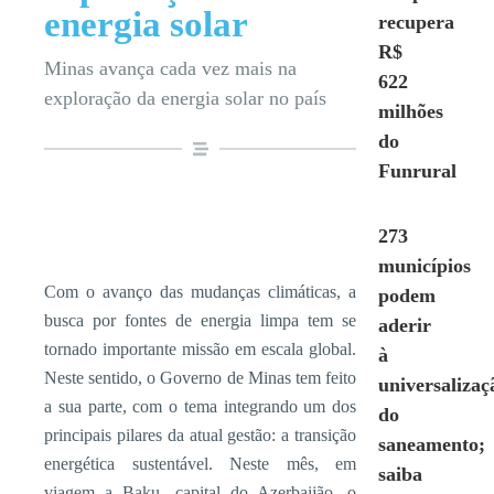
energia solar
recupera
R$
Minas avança cada vez mais na
622
exploração da energia solar no país
milhões
do
Funrural
273
municípios
Com o avanço das mudanças climáticas, a
podem
busca por fontes de energia limpa tem se
aderir
tornado importante missão em escala global.
à
Neste sentido, o Governo de Minas tem feito
universalizaç
a sua parte, com o tema integrando um dos
do
principais pilares da atual gestão: a transição
saneamento;
energética sustentável. Neste mês, em
saiba
viagem a Baku, capital do Azerbaijão, o