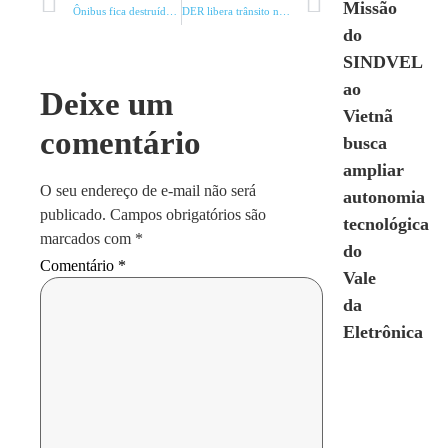
Missão
Ônibus fica destruído em Bocaiúva
DER libera trânsito na MGC-122
do
SINDVEL
ao
Deixe um
Vietnã
comentário
busca
ampliar
O seu endereço de e-mail não será
autonomia
publicado.
Campos obrigatórios são
tecnológica
marcados com
*
do
Comentário
*
Vale
da
Eletrônica