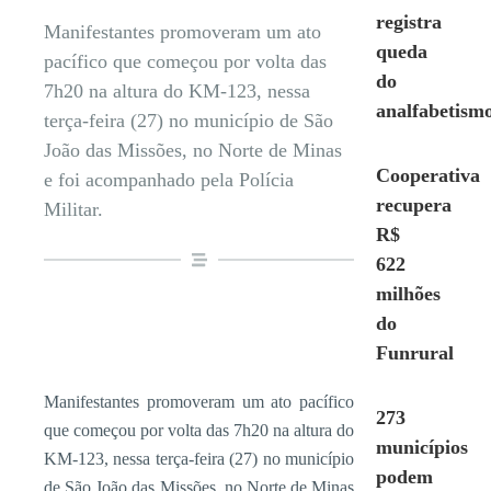
registra
Manifestantes promoveram um ato
queda
pacífico que começou por volta das
do
7h20 na altura do KM-123, nessa
analfabetism
terça-feira (27) no município de São
João das Missões, no Norte de Minas
Cooperativa
e foi acompanhado pela Polícia
recupera
Militar.
R$
622
milhões
do
Funrural
Manifestantes promoveram um ato pacífico
273
que começou por volta das 7h20 na altura do
municípios
KM-123, nessa terça-feira (27) no município
podem
de São João das Missões, no Norte de Minas