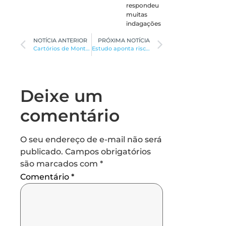
respondeu
muitas
indagações
NOTÍCIA ANTERIOR
PRÓXIMA NOTÍCIA
Cartórios de Montes Claros realizam “Rosas para Joaquina” neste sábado
Estudo aponta riscos de professores
Deixe um
comentário
O seu endereço de e-mail não será
publicado.
Campos obrigatórios
são marcados com
*
Comentário
*