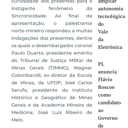
ampliar
curiosidade dos presentes para o
autonomia
instigante fenômeno da
Sincronicidade. Ao final da
tecnológica
apresentação, o palestrante
do
norte-mineiro respondeu a muitas
Vale
indagações dos presentes, dentre
da
os quais o desembargador coronel
Eletrônica
Paulo Duarte, presidente emérito
do Tribunal de Justiça Militar de
PL
Minas Gerais (TJMMG); Wagner
anuncia
Colombarolli, ex-diretor da Escola
Flávio
de Minas, da UFOP; José Carlos
Roscoe
Serufo, presidente do Instituto
como
Histórico e Geográfico de Minas
candidato
Gerais e da Academia Mineira de
ao
Medicina; José Luiz Ribeiro de
Governo
Melo.
de