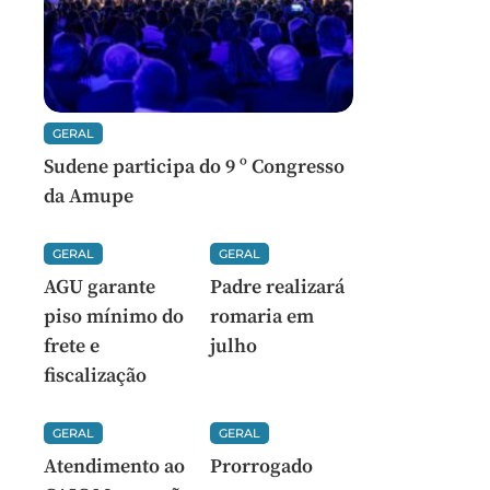
GERAL
Sudene participa do 9 º Congresso
da Amupe
GERAL
GERAL
AGU garante
Padre realizará
piso mínimo do
romaria em
frete e
julho
fiscalização
GERAL
GERAL
Atendimento ao
Prorrogado