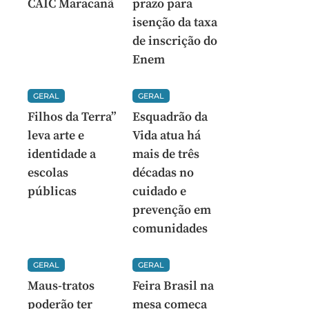
CAIC Maracanã
prazo para
isenção da taxa
de inscrição do
Enem
GERAL
GERAL
Filhos da Terra”
Esquadrão da
leva arte e
Vida atua há
identidade a
mais de três
escolas
décadas no
públicas
cuidado e
prevenção em
comunidades
GERAL
GERAL
Maus-tratos
Feira Brasil na
poderão ter
mesa começa