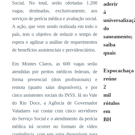
Social. No total, serão ofertadas 1.200
aderir
vagas, destinadas, exclusivamente, aos
à
serviços de perícia médica e avaliação social.
universalizaç
A ação, que vem sendo realizada em todo o
do
país, tem o objetivo de reduzir o tempo de
saneamento;
espera e agilizar a análise de requerimentos
saiba
de benefícios assistenciais e previdenciários.
quais
Em Montes Claros, as 600 vagas serão
Expocachaça
atendidas por peritos médicos federais, de
reúne
forma presencial (dois profissionais) e
2
remota (quatro salas disponíveis), e por
mil
cinco assistentes sociais do INSS. Já no Vale
rótulos
do Rio Doce, a Agência de Governador
Valadares vai contar com cinco servidores
em
do Serviço Social e o atendimento da perícia
BH
médica irá ocorrer no formato de vídeo
conferência, com seis salas disponíveis para