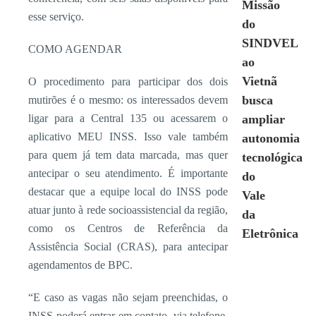
Missão
esse serviço.
do
SINDVEL
COMO AGENDAR
ao
Vietnã
O procedimento para participar dos dois
busca
mutirões é o mesmo: os interessados devem
ligar para a Central 135 ou acessarem o
ampliar
aplicativo MEU INSS. Isso vale também
autonomia
para quem já tem data marcada, mas quer
tecnológica
antecipar o seu atendimento. É importante
do
destacar que a equipe local do INSS pode
Vale
atuar junto à rede socioassistencial da região,
da
como os Centros de Referência da
Eletrônica
Assistência Social (CRAS), para antecipar
agendamentos de BPC.
“E caso as vagas não sejam preenchidas, o
INSS poderá entrar em contato, via telefone,