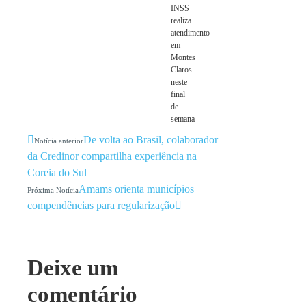
INSS
realiza
atendimento
em
Montes
Claros
neste
final
de
semana
De volta ao Brasil, colaborador
Notícia anterior
da Credinor compartilha experiência na
Coreia do Sul
Amams orienta municípios
Próxima Notícia
compendências para regularização
Deixe um
comentário