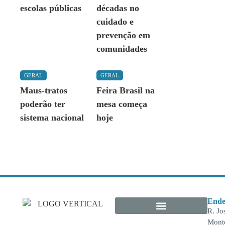
escolas públicas
décadas no
cuidado e
prevenção em
comunidades
GERAL
GERAL
Maus-tratos
Feira Brasil na
poderão ter
mesa começa
sistema nacional
hoje
Ende
R. Jo
Monte