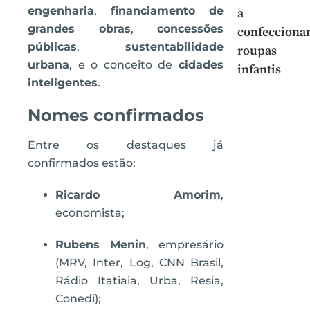
engenharia
,
financiamento de
a
grandes obras
,
concessões
confecciona
públicas
,
sustentabilidade
roupas
urbana
, e o conceito de
cidades
infantis
inteligentes
.
Nomes confirmados
Entre os destaques já
confirmados estão:
Ricardo Amorim
,
economista;
Rubens Menin
, empresário
(MRV, Inter, Log, CNN Brasil,
Rádio Itatiaia, Urba, Resia,
Conedi);