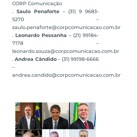
CORP Comunicação
.
Saulo Penaforte
– (31) 9 9683-
5270 –
saulo.penaforte@corpcomunicacao.com.br
.
Leonardo Pessanha
– (21) 99184-
7178 –
leonardo.souza@corpcomunicacao.com.br
.
Andrea Cândido
– (31) 99198-6666
–
andrea.candido@corpcomunicacao.com.br