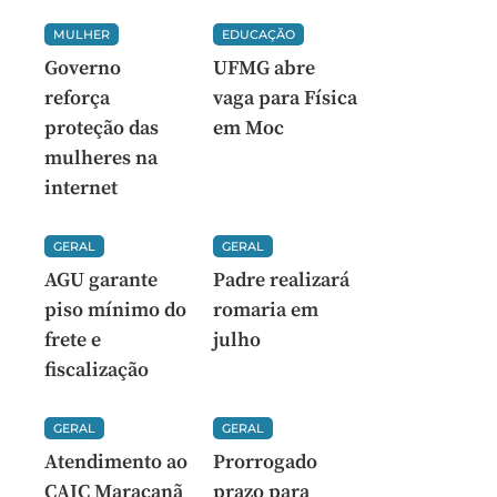
MULHER
EDUCAÇÃO
Governo
UFMG abre
reforça
vaga para Física
proteção das
em Moc
mulheres na
internet
GERAL
GERAL
AGU garante
Padre realizará
piso mínimo do
romaria em
frete e
julho
fiscalização
GERAL
GERAL
Atendimento ao
Prorrogado
CAIC Maracanã
prazo para