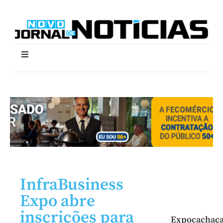
InfraBusiness
Expo abre
inscrições para
Expocachaç