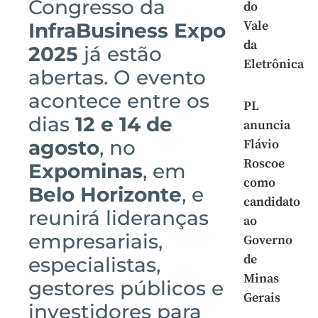
Congresso da
do
Vale
InfraBusiness Expo
da
2025
já estão
Eletrônica
abertas. O evento
acontece entre os
PL
dias
12 e 14 de
anuncia
agosto
, no
Flávio
Roscoe
Expominas
, em
como
Belo Horizonte
, e
candidato
reunirá lideranças
ao
empresariais,
Governo
de
especialistas,
Minas
gestores públicos e
Gerais
investidores para