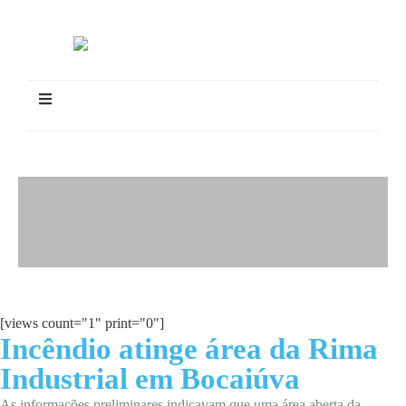
[views count="1" print="0"]
Incêndio atinge área da Rima
Industrial em Bocaiúva
As informações preliminares indicavam que uma área aberta da